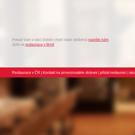
Pokud Vám v obci Deblín chybí Vaše oblíbená
napište nám
.
Zpět na
restaurace v Brně
.
Restaurace v ČR
|
Kontakt na provozovatele stránek
|
přidat restauraci
| sk