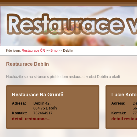
Kde jsem:
Restaurace ČR
>>
Brno
>>
Deblín
Restaurace
Deblín
Nacházíte se na stránce s přehledem restaurací v obci Deblín a okolí.
Restaurace Na Gruntě
Lucie Koto
Adresa:
Deblín 42,
Adresa:
De
664 75 Deblín
66
Kontakt:
732464917
Kontakt:
77
detail restaurace...
detail restau