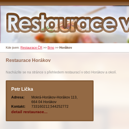
Kde jsem:
Restaurace ČR
>>
Brno
>>
Horákov
Restaurace
Horákov
Nacházíte se na stránce s přehledem restaurací v obci Horákov a okolí.
Petr Lička
Adresa:
Mokrá-Horákov-Horákov 113,
664 04 Horákov
Kontakt:
733160212,544252772
detail restaurace...