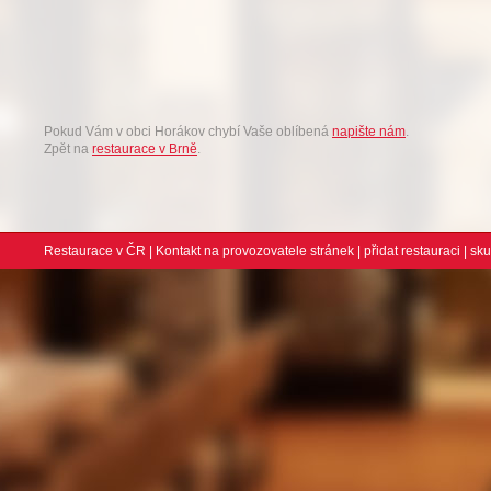
Pokud Vám v obci Horákov chybí Vaše oblíbená
napište nám
.
Zpět na
restaurace v Brně
.
Restaurace v ČR
|
Kontakt na provozovatele stránek
|
přidat restauraci
| sk