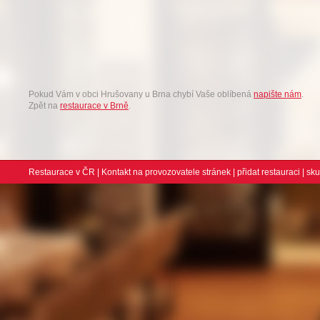
Pokud Vám v obci Hrušovany u Brna chybí Vaše oblíbená
napište nám
.
Zpět na
restaurace v Brně
.
Restaurace v ČR
|
Kontakt na provozovatele stránek
|
přidat restauraci
| sk