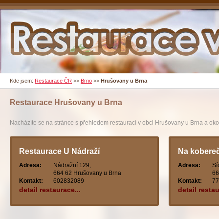
Kde jsem:
Restaurace ČR
>>
Brno
>>
Hrušovany u Brna
Restaurace
Hrušovany u Brna
Nacházíte se na stránce s přehledem restaurací v obci Hrušovany u Brna a okol
Restaurace U Nádraží
Na kobere
Adresa:
Nádražní 129,
Adresa:
Sí
664 62 Hrušovany u Brna
66
Kontakt:
602832089
Kontakt:
77
detail restaurace...
detail restau