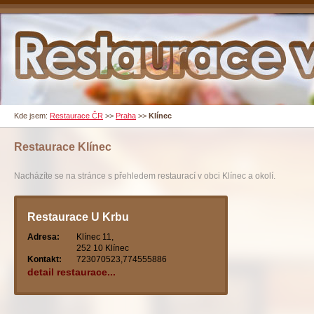
Kde jsem:
Restaurace ČR
>>
Praha
>>
Klínec
Restaurace
Klínec
Nacházíte se na stránce s přehledem restaurací v obci Klínec a okolí.
Restaurace U Krbu
Adresa:
Klínec 11,
252 10 Klínec
Kontakt:
723070523,774555886
detail restaurace...