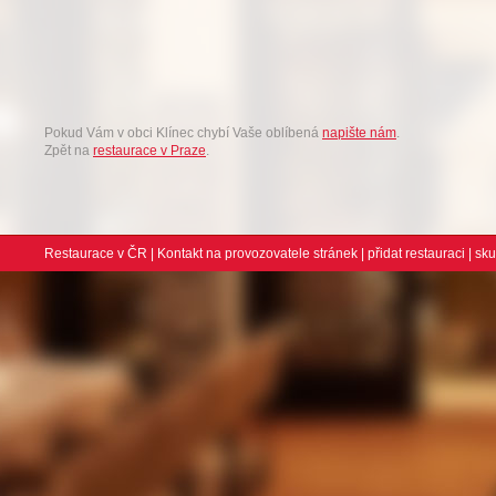
Pokud Vám v obci Klínec chybí Vaše oblíbená
napište nám
.
Zpět na
restaurace v Praze
.
Restaurace v ČR
|
Kontakt na provozovatele stránek
|
přidat restauraci
| sk