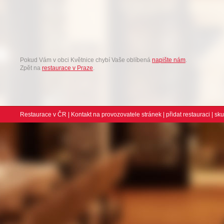
Pokud Vám v obci Květnice chybí Vaše oblíbená
napište nám
.
Zpět na
restaurace v Praze
.
Restaurace v ČR
|
Kontakt na provozovatele stránek
|
přidat restauraci
| sk