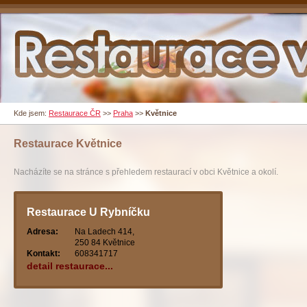
Kde jsem:
Restaurace ČR
>>
Praha
>>
Květnice
Restaurace
Květnice
Nacházíte se na stránce s přehledem restaurací v obci Květnice a okolí.
Restaurace U Rybníčku
Adresa:
Na Ladech 414,
250 84 Květnice
Kontakt:
608341717
detail restaurace...