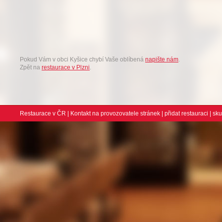
Pokud Vám v obci Kyšice chybí Vaše oblíbená
napište nám
.
Zpět na
restaurace v Plzni
.
Restaurace v ČR
|
Kontakt na provozovatele stránek
|
přidat restauraci
| sk