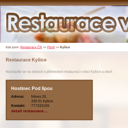
Kde jsem:
Restaurace ČR
>>
Plzeň
>>
Kyšice
Restaurace
Kyšice
Nacházíte se na stránce s přehledem restaurací v obci Kyšice a okolí.
Hostinec Pod lípou
Adresa:
Náves 20,
330 01 Kyšice
Kontakt:
777333159
detail restaurace...