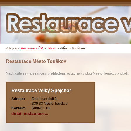
Kde jsem:
Restaurace ČR
>>
Plzeň
>>
Město Touškov
Restaurace
Město Touškov
Nacházíte se na stránce s přehledem restaurací v obci Město Touškov a okolí.
Restaurace Velký Špejchar
Adresa:
Dolní náměstí 3,
330 33 Město Touškov
Kontakt:
608621110
detail restaurace...