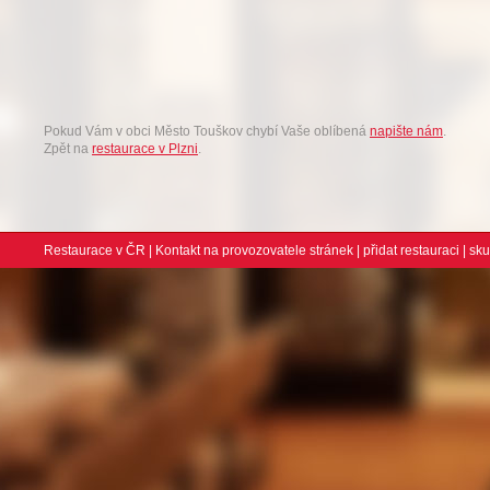
Pokud Vám v obci Město Touškov chybí Vaše oblíbená
napište nám
.
Zpět na
restaurace v Plzni
.
Restaurace v ČR
|
Kontakt na provozovatele stránek
|
přidat restauraci
| sk