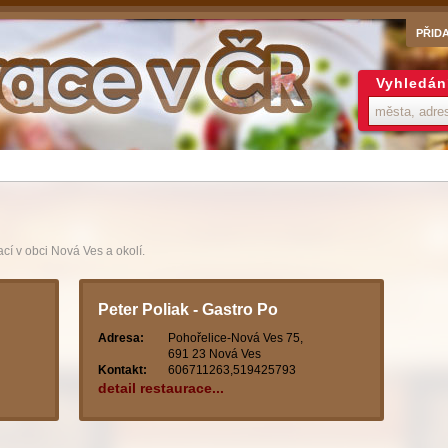
PŘID
Vyhledán
cí v obci Nová Ves a okolí.
Peter Poliak - Gastro Po
Adresa:
Pohořelice-Nová Ves 75,
691 23 Nová Ves
Kontakt:
606711263,519425793
detail restaurace...