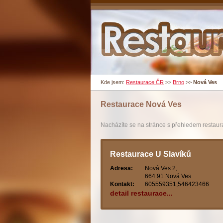
Kde jsem:
Restaurace ČR
>>
Brno
>>
Nová Ves
Restaurace
Nová Ves
Nacházíte se na stránce s přehledem restaura
Restaurace U Slavíků
Adresa:
Nová Ves 2,
664 91 Nová Ves
Kontakt:
605559351,546423466
detail restaurace...