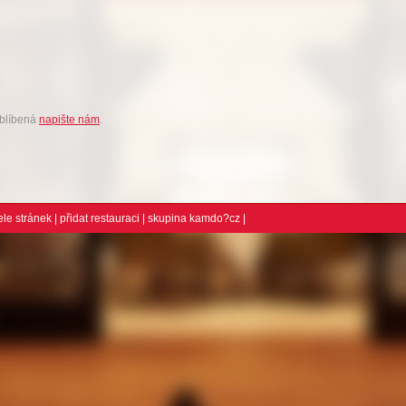
oblíbená
napište nám
.
ele stránek
|
přidat restauraci
| skupina
kamdo?cz
|