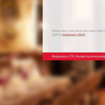
Pokud Vám v obci Nová Ves chybí Vaše 
Zpět na
restaurace v Brně
.
Restaurace v ČR
|
Kontakt na provozovat