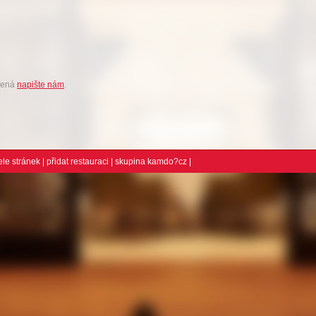
íbená
napište nám
.
ele stránek
|
přidat restauraci
| skupina
kamdo?cz
|