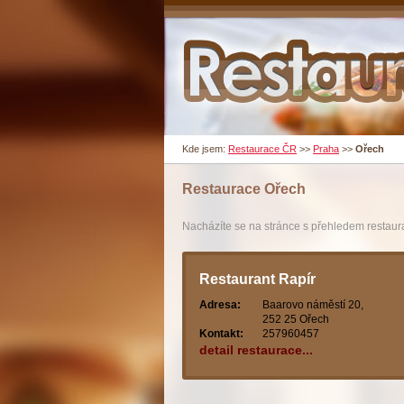
Kde jsem:
Restaurace ČR
>>
Praha
>>
Ořech
Restaurace
Ořech
Nacházíte se na stránce s přehledem restaura
Restaurant Rapír
Adresa:
Baarovo náměstí 20,
252 25 Ořech
Kontakt:
257960457
detail restaurace...