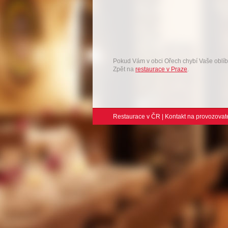
Pokud Vám v obci Ořech chybí Vaše obl
Zpět na
restaurace v Praze
.
Restaurace v ČR
|
Kontakt na provozovat