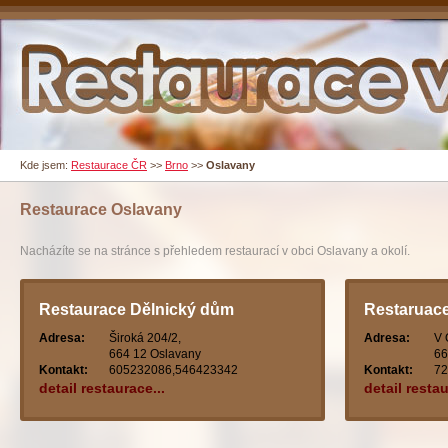
Kde jsem:
Restaurace ČR
>>
Brno
>>
Oslavany
Restaurace
Oslavany
Nacházíte se na stránce s přehledem restaurací v obci Oslavany a okolí.
Restaurace Dělnický dům
Restaruace
Adresa:
Široká 204/2,
Adresa:
V 
664 12 Oslavany
66
Kontakt:
605232086,546423342
Kontakt:
72
detail restaurace...
detail restau