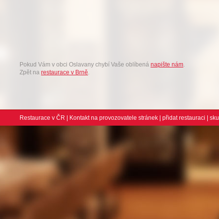
Pokud Vám v obci Oslavany chybí Vaše oblíbená
napište nám
.
Zpět na
restaurace v Brně
.
Restaurace v ČR
|
Kontakt na provozovatele stránek
|
přidat restauraci
| sk