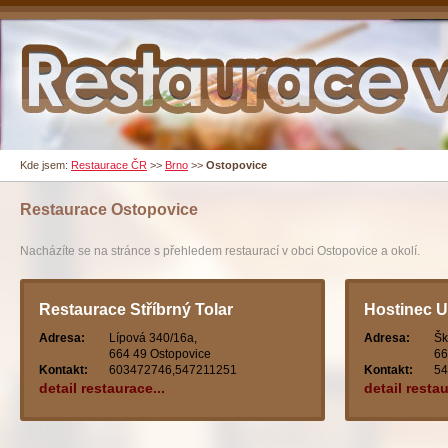
Kde jsem:
Restaurace ČR
>>
Brno
>>
Ostopovice
Restaurace
Ostopovice
Nacházíte se na stránce s přehledem restaurací v obci Ostopovice a okolí.
Restaurace Stříbrný Tolar
Hostinec U
Adresa:
Lípová 340/16a,
Adresa:
Šk
664 49 Ostopovice
66
Kontakt:
603472746,547211251
Kontakt:
54
detail restaurace...
detail restau