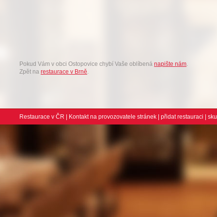
Pokud Vám v obci Ostopovice chybí Vaše oblíbená
napište nám
.
Zpět na
restaurace v Brně
.
Restaurace v ČR
|
Kontakt na provozovatele stránek
|
přidat restauraci
| sk