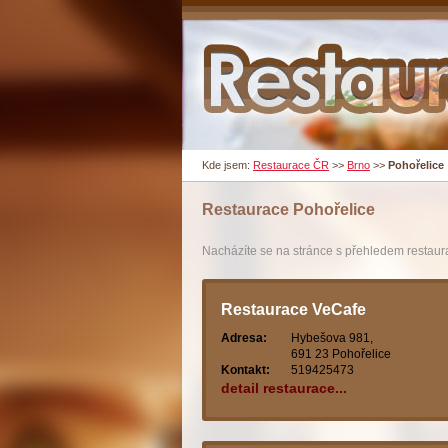
Kde jsem:
Restaurace ČR
>>
Brno
>>
Pohořelice
Restaurace
Pohořelice
Nacházíte se na stránce s přehledem restaurac
Restaurace VeCafe
Adresa:
Hybešova 981,
691 23 Pohořelice
Kontakt:
519425473
detail restaurace...