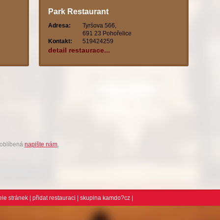
Park Restaurant
Adresa:
Tyršova 566,
691 23 Pohořelice
Kontakt:
519424259
detail restaurace...
 oblíbená
napište nám
.
ele stránek
|
přidat restauraci
| skupina
kamdo?cz
|