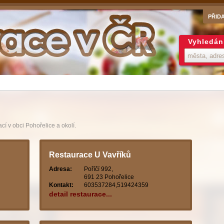
PŘID
Vyhledán
í v obci Pohořelice a okolí.
Restaurace U Vavříků
Adresa:
Poříčí 992,
691 23 Pohořelice
Kontakt:
603537284,519424359
detail restaurace...