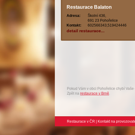
Restaurace Balaton
Adresa:
Školní 436,
691 23 Pohořelice
Kontakt:
602566343,519424446
detail restaurace...
Pokud Vám v obci Pohořelice chybí Vaše
Zpět na
restaurace v Brně
.
Restaurace v ČR
|
Kontakt na provozovat