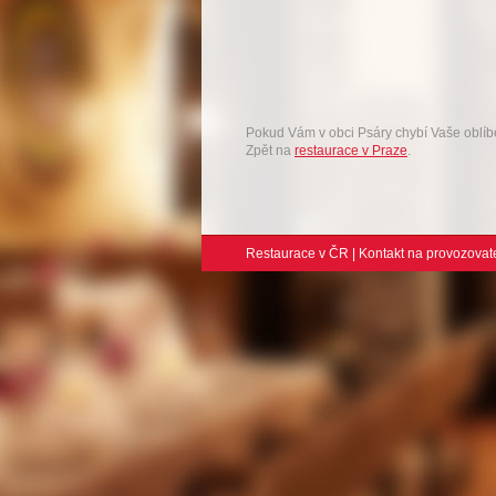
Pokud Vám v obci Psáry chybí Vaše oblí
Zpět na
restaurace v Praze
.
Restaurace v ČR
|
Kontakt na provozovat