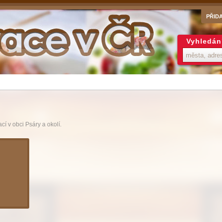
PŘID
Vyhledán
í v obci Psáry a okolí.