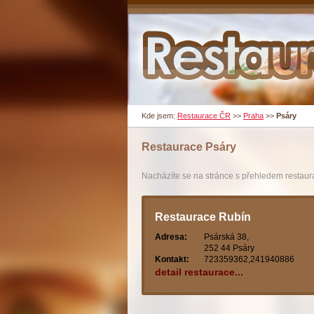
Kde jsem:
Restaurace ČR
>>
Praha
>>
Psáry
Restaurace
Psáry
Nacházíte se na stránce s přehledem restaurac
Restaurace Rubín
Adresa:
Psárská 38,
252 44 Psáry
Kontakt:
723359362,241940886
detail restaurace...