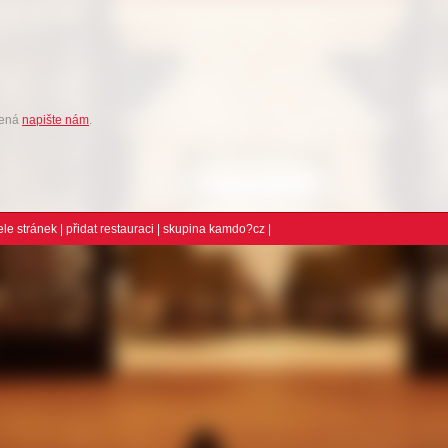
bená
napište nám
.
ele stránek
|
přidat restauraci
| skupina
kamdo?cz
|