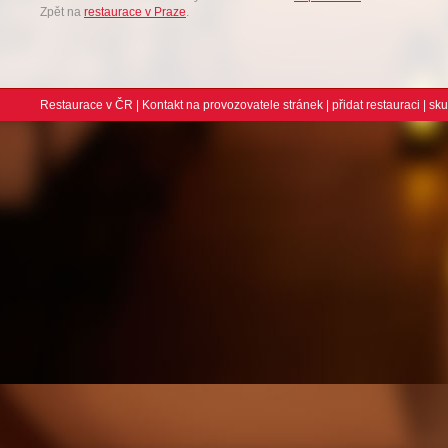
Zpět na
restaurace v Praze
.
Restaurace v ČR
|
Kontakt na provozovatele stránek
|
přidat restauraci
| sk