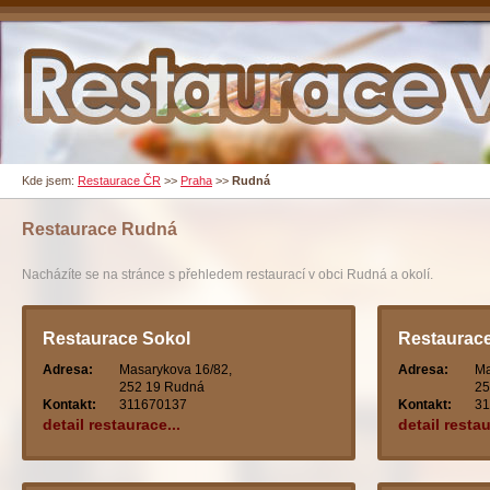
Kde jsem:
Restaurace ČR
>>
Praha
>>
Rudná
Restaurace
Rudná
Nacházíte se na stránce s přehledem restaurací v obci Rudná a okolí.
Restaurace Sokol
Restaurac
Adresa:
Masarykova 16/82,
Adresa:
Ma
252 19 Rudná
25
Kontakt:
311670137
Kontakt:
31
detail restaurace...
detail restau