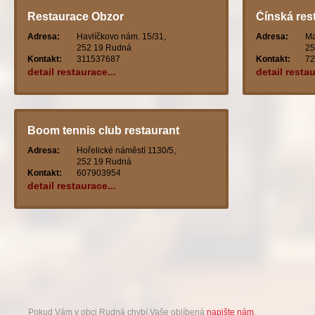
Restaurace Obzor
Čínská res
Adresa:
Havlíčkovo nám. 15/31,
Adresa:
Ma
252 19 Rudná
25
Kontakt:
311537687
Kontakt:
72
detail restaurace...
detail restau
Boom tennis club restaurant
Adresa:
Hořelické náměstí 1130/5,
252 19 Rudná
Kontakt:
607903954
detail restaurace...
Pokud Vám v obci Rudná chybí Vaše oblíbená
napište nám
.