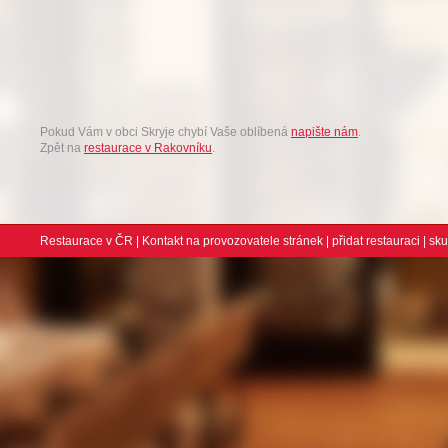
Pokud Vám v obci Skryje chybí Vaše oblíbená
napište nám
.
Zpět na
restaurace v Rakovníku
.
Restaurace v ČR
|
Kontakt na provozovatele stránek
|
přidat restauraci
| sk