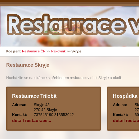
Kde jsem:
Restaurace ČR
>>
Rakovník
>>
Skryje
Restaurace
Skryje
Nacházíte se na stránce s přehledem restaurací v obci Skryje a okolí.
Restaurace Trilobit
Hospůdka u
Adresa:
Skryje 48,
Adresa:
Sk
270 42 Skryje
27
Kontakt:
737545190,313553042
Kontakt:
60
detail restaurace...
detail restau