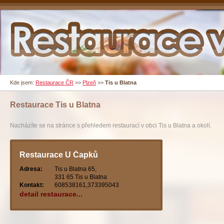
Kde jsem:
Restaurace ČR
>>
Plzeň
>>
Tis u Blatna
Restaurace
Tis u Blatna
Nacházíte se na stránce s přehledem restaurací v obci Tis u Blatna a okolí.
Restaurace U Čapků
Adresa:
Tis u Blatna 65,
331 65 Tis u Blatna
Kontakt:
608538161,373395043
detail restaurace...