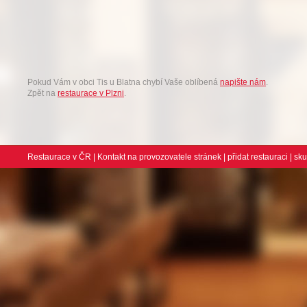
Pokud Vám v obci Tis u Blatna chybí Vaše oblíbená
napište nám
.
Zpět na
restaurace v Plzni
.
Restaurace v ČR
|
Kontakt na provozovatele stránek
|
přidat restauraci
| sk