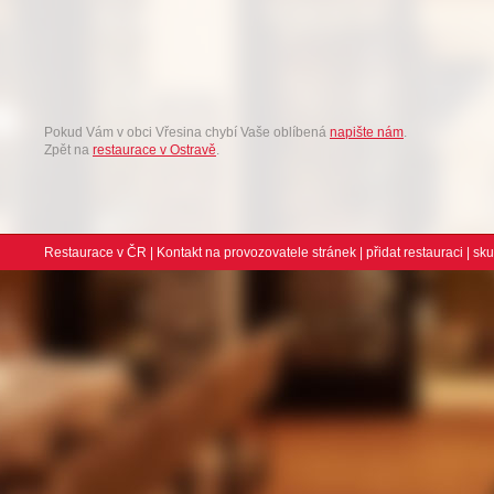
Pokud Vám v obci Vřesina chybí Vaše oblíbená
napište nám
.
Zpět na
restaurace v Ostravě
.
Restaurace v ČR
|
Kontakt na provozovatele stránek
|
přidat restauraci
| sk