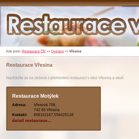
Kde jsem:
Restaurace ČR
>>
Ostrava
>>
Vřesina
Restaurace
Vřesina
Nacházíte se na stránce s přehledem restaurací v obci Vřesina a okolí.
Restaurace Motýlek
Adresa:
Vřesová 708,
742 85 Vřesina
Kontakt:
606161167,556425128
detail restaurace...