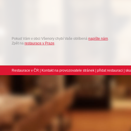
Pokud Vám v obci Všenory chybí Vaše oblíbená
napište nám
.
Zpět na
restaurace v Praze
.
Restaurace v ČR
|
Kontakt na provozovatele stránek
|
přidat restauraci
| sk