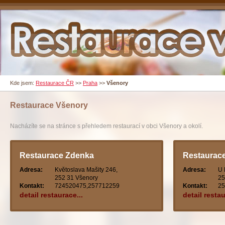
Kde jsem:
Restaurace ČR
>>
Praha
>>
Všenory
Restaurace
Všenory
Nacházíte se na stránce s přehledem restaurací v obci Všenory a okolí.
Restaurace Zdenka
Restaurac
Adresa:
Květoslava Mašity 246,
Adresa:
U 
252 31 Všenory
25
Kontakt:
724520475,257712259
Kontakt:
25
detail restaurace...
detail restau