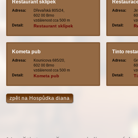
Restaurant sklípek
Restaurace
Adresa:
Dřevařská 805/24,
Adresa:
Ji
602 00 Brno
60
vzdálenost cca 500 m
vz
Detail:
Detail:
Restaurant sklípek
R
Kometa pub
Tinto rest
Adresa:
Kounicova 685/20,
Adresa:
Gr
602 00 Brno
60
vzdálenost cca 500 m
vz
Detail:
Detail:
Kometa pub
Ti
zpět na Hospůdka diana