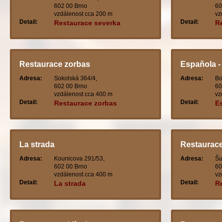
602 00 Brno
60
vzdálenost cca 200 m
vz
Detail:
Detail:
Restaurace severka
R
Restaurace zorbas
Espaňola -
Adresa:
Sokolská 364/4,
Adresa:
Bo
602 00 Brno
60
vzdálenost cca 400 m
vz
Detail:
Detail:
Restaurace zorbas
E
t
La strada
Restaurace
Adresa:
Kounicova 291/53,
Adresa:
Šu
602 00 Brno
60
vzdálenost cca 400 m
vz
Detail:
Detail:
La strada
R