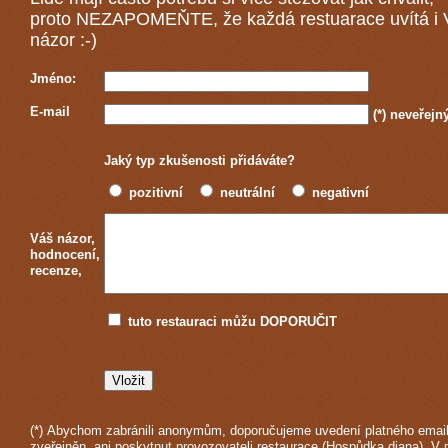
proto NEZAPOMEŇTE, že každá
restuarace
uvítá i
názor :-)
Jméno:
E-mail
(*)
neveřejn
Jaký typ zkušenosti přidáváte?
pozitivní
neutrální
negativní
Váš názor,
hodnocení,
recenze,
tuto restauraci můžu DOPORUČIT
(*) Abychom zabránili anonymům, doporučujeme uvedení platného email
zveřejněn, ani poskytnut provozovateli restaurace (Hospůdka diana). V 