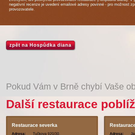
negativní recenze je uvedení emailové adresy povinné - pro možnost z
provozovatele.
zpět na Hospůdka diana
Pokud Vám v Brně chybí Vaše ob
Další restaurace poblí
Restaurace severka
Restaurac
Adresa:
Tučkova 920/30,
Adresa:
Ja