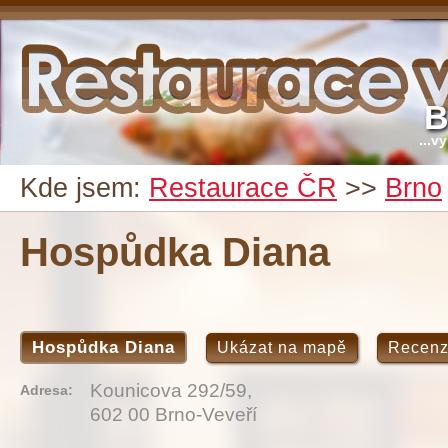
B
...v
Kde jsem:
Restaurace ČR
>>
Brno
Hospůdka Diana
Hospůdka Diana
Ukázat na mapě
Recen
Kounicova 292/59,
Adresa:
602 00 Brno-Veveří