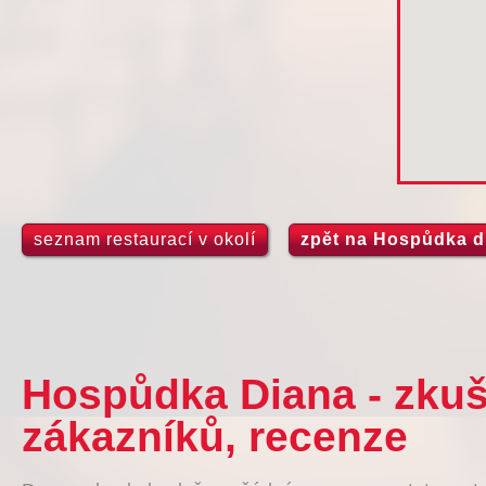
seznam restaurací v okolí
zpět na Hospůdka d
Hospůdka Diana - zkuš
zákazníků, recenze