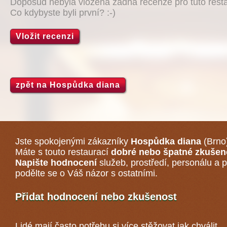
Doposud nebyla vložena žádná recenze pro tuto resta
Co kdybyste byli první? :-)
Vložit recenzi
zpět na Hospůdka diana
Jste spokojenými zákazníky
Hospůdka diana
(Brno
Máte s touto restaurací
dobré nebo špatné zkušen
Napište hodnocení
služeb, prostředí, personálu a p
podělte se o Váš názor s ostatními.
Přidat hodnocení nebo zkušenost
Lidé mají často potřebu si více stěžovat jak chválit,