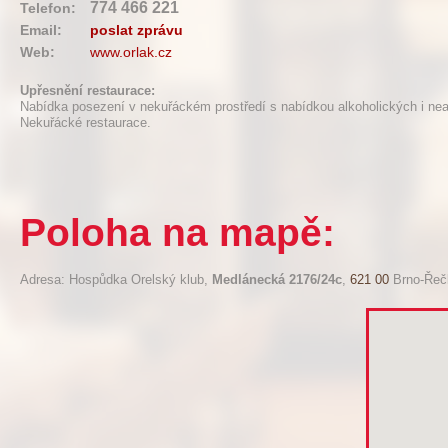
774 466 221
Telefon:
Email:
poslat zprávu
Web:
www.orlak.cz
Upřesnění restaurace:
Nabídka posezení v nekuřáckém prostředí s nabídkou alkoholických i nea
Nekuřácké restaurace.
Poloha na mapě:
Adresa: Hospůdka Orelský klub,
Medlánecká 2176/24c
,
621 00
Brno-Řeč