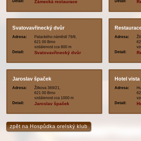
Detail:
Detail:
Zámecká restaurace
R
moname
Svatovavřinecký dvůr
Restaurac
Adresa:
Palackého náměstí 79/9,
Adresa:
Ži
621 00 Brno
62
vzdálenost cca 800 m
vz
Detail:
Detail:
Svatovavřinecký dvůr
R
Jaroslav špaček
Hotel vista
Adresa:
Žilkova 369/21,
Adresa:
Hu
621 00 Brno
62
vzdálenost cca 1000 m
vz
Detail:
Detail:
Jaroslav špaček
Ho
zpět na Hospůdka orelský klub