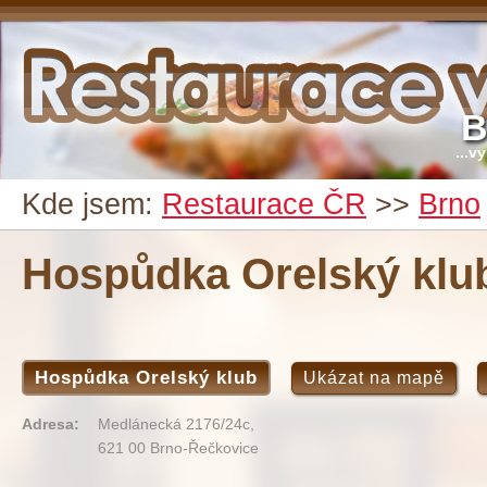
B
...v
Kde jsem:
Restaurace ČR
>>
Brno
Hospůdka Orelský klu
Hospůdka Orelský klub
Ukázat na mapě
Adresa:
Medlánecká 2176/24c,
621 00 Brno-Řečkovice