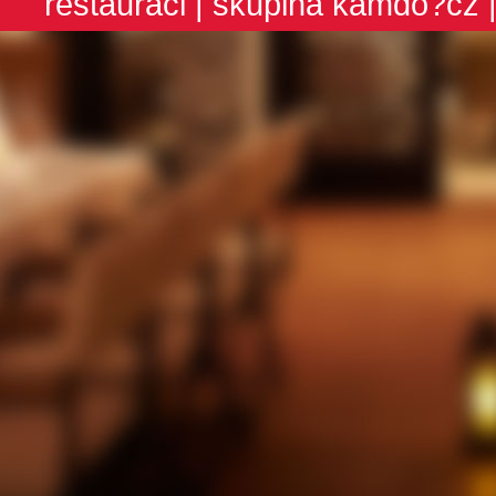
restauraci
| skupina
kamdo?cz