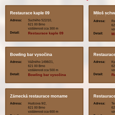
Restaurace kaple 09
Miloš schw
pizzerie u
Adresa:
Suchého 522/10,
Adresa:
Re
621 00 Brno
62
vzdálenost cca 300 m
vz
Detail:
Restaurace kaple 09
Detail:
Mi
p
Bowling bar vysočina
Restaurac
Adresa:
Vážného 1498/21,
Adresa:
Ky
621 00 Brno
62
vzdálenost cca 500 m
vz
Detail:
Detail:
Bowling bar vysočina
R
Zámecká restaurace moname
Restaurace
Adresa:
Hudcova 9/2,
Adresa:
Te
621 00 Brno
62
vzdálenost cca 600 m
vz