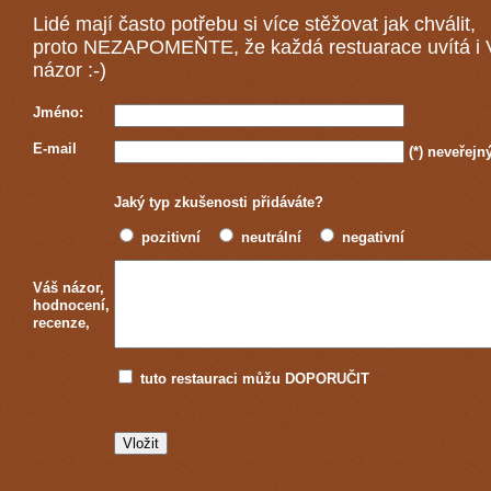
Lidé mají často potřebu si více stěžovat jak chválit,
proto NEZAPOMEŇTE, že každá
restuarace
uvítá i
názor :-)
Jméno:
E-mail
(*)
neveřejn
Jaký typ zkušenosti přidáváte?
pozitivní
neutrální
negativní
Váš názor,
hodnocení,
recenze,
tuto restauraci můžu DOPORUČIT