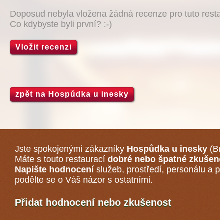
Doposud nebyla vložena žádná recenze pro tuto resta
Co kdybyste byli první? :-)
Vložit recenzi
zpět na Hospůdka u inesky
Jste spokojenými zákazníky
Hospůdka u inesky
(B
Máte s touto restaurací
dobré nebo špatné zkušen
Napište hodnocení
služeb, prostředí, personálu a p
podělte se o Váš názor s ostatními.
Přidat hodnocení nebo zkušenost