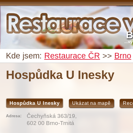
B
...v
Kde jsem:
Restaurace ČR
>>
Brno
Hospůdka U Inesky
Hospůdka U Inesky
Ukázat na mapě
Rec
Čechyňská 363/19,
Adresa:
602 00 Brno-Trnitá