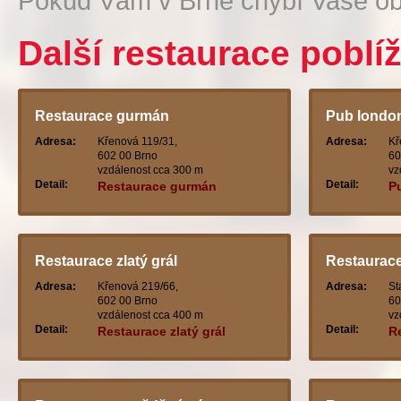
Pokud Vám v Brně chybí Vaše ob
Další restaurace poblí
Restaurace gurmán
Pub londo
Adresa:
Křenová 119/31,
Adresa:
Kř
602 00 Brno
60
vzdálenost cca 300 m
vz
Detail:
Detail:
Restaurace gurmán
P
Restaurace zlatý grál
Restaurace
Adresa:
Křenová 219/66,
Adresa:
St
602 00 Brno
60
vzdálenost cca 400 m
vz
Detail:
Detail:
Restaurace zlatý grál
R