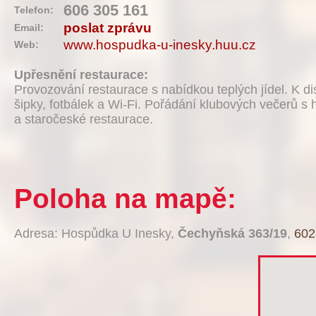
606 305 161
Telefon:
poslat zprávu
Email:
www.hospudka-u-inesky.huu.cz
Web:
Upřesnění restaurace:
Provozování restaurace s nabídkou teplých jídel. K di
šipky, fotbálek a Wi-Fi. Pořádání klubových večerů s
a staročeské restaurace.
Poloha na mapě:
Adresa: Hospůdka U Inesky,
Čechyňská 363/19
,
602