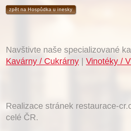
zpět na Hospůdka u inesky
Navštivte naše specializované ka
Kavárny / Cukrárny
|
Vinotéky / V
Realizace stránek restaurace-cr.
celé ČR.