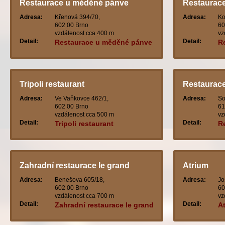
Restaurace u měděné pánve
Restaurace
Adresa:
Křenová 394/70,
Adresa:
Ko
602 00 Brno
60
vzdálenost cca 400 m
vz
Detail:
Detail:
Restaurace u měděné pánve
R
Tripoli restaurant
Restaurace
Adresa:
Ve Vaňkovce 462/1,
Adresa:
So
602 00 Brno
61
vzdálenost cca 500 m
vz
Detail:
Detail:
Tripoli restaurant
R
Zahradní restaurace le grand
Atrium
Adresa:
Benešova 605/18,
Adresa:
Jo
602 00 Brno
60
vzdálenost cca 700 m
vz
Detail:
Detail:
Zahradní restaurace le grand
A