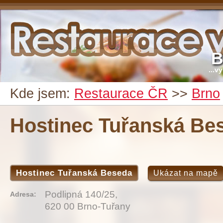
B
...v
Kde jsem:
Restaurace ČR
>>
Brno
Hostinec Tuřanská Be
Hostinec Tuřanská Beseda
Ukázat na mapě
Podlipná 140/25,
Adresa:
620 00 Brno-Tuřany