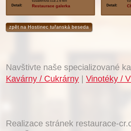
vzdálenost cca 2.6 km
vz
Detail:
Detail:
Restaurace galerka
Ch
zpět na Hostinec tuřanská beseda
Navštivte naše specializované ka
Kavárny / Cukrárny
|
Vinotéky / V
Realizace stránek restaurace-cr.