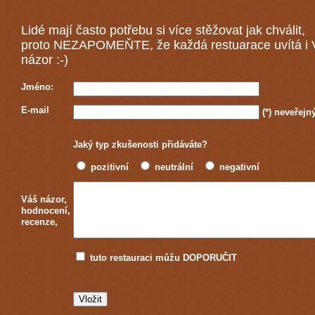
Lidé mají často potřebu si více stěžovat jak chválit,
proto NEZAPOMEŇTE, že každá
restuarace
uvítá i
názor :-)
Jméno:
E-mail
(*)
neveřejn
Jaký typ zkušenosti přidáváte?
pozitivní
neutrální
negativní
Váš názor,
hodnocení,
recenze,
tuto restauraci můžu DOPORUČIT