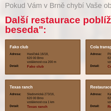
Pokud Vám v Brně chybí Vaše ob
Další restaurace poblí
beseda":
Fako club
Cola trans
Adresa:
Hasičská 16/18,
Adresa:
Pí
620 00 Brno
62
vzdálenost cca 200 m
vz
Detail:
Detail:
Fako club
Co
Texas ranch
Restaurace
Adresa:
Sladovnická 273/16,
Adresa:
Ka
620 00 Brno
62
vzdálenost cca 1 km
vz
Detail:
Detail:
Texas ranch
Re