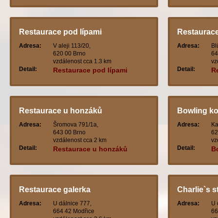
Restaurace pod lípami
Restaurace 
Adresa:
V aleji 113/20,
Adresa:
Bl
620 00 Brno
64
vzdálenost cca 1.3 km
vz
Detail:
Detail:
Restaurace pod lípami
Re
Restaurace u honzáků
Bowling ko
Adresa:
Šromova 791/1a,
Adresa:
Ka
643 00 Brno
62
vzdálenost cca 2 km
vz
Detail:
Detail:
Restaurace u honzáků
B
Restaurace galerka
Charlie`s s
Adresa:
U dálnice 777,
Adresa:
U 
664 42 Modřice
66