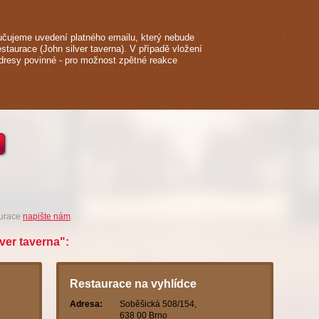
čujeme uvedení platného emailu, který nebude
estaurace (John silver taverna). V případě vložení
adresy povinné - pro možnost zpětné reakce
aurace
napište nám
.
lver taverna":
Restaurace na vyhlídce
Adresa:
Soběšická 508/154,
638 00 Brno