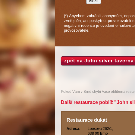
(*) Abychom zabránili anonymům, doporu
zveřejněn, ani poskytnut provozovateli r
negativní recenze je uvedení emailové 
provozovatele.
zpět na John silver taverna
Pokud Vám v Brně chybí Vaše oblíbená rest
Další restaurace poblíž "John si
Restaurace dukát
Adresa:
Loosova 262/1,
638 00 Brno