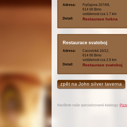
Adresa:
Fryčajova 207/69,
614 00 Brno
vzdálenost cca 1.7 km
Detail:
Restaurace hokna
Restaurace svatoboj
Adresa:
Cacovická 16/12,
614 00 Brno
vzdálenost cca 2.6 km
Detail:
Restaurace svatoboj
zpět na John silver taverna
Navštivte naše specializované katalogy:
Pizz