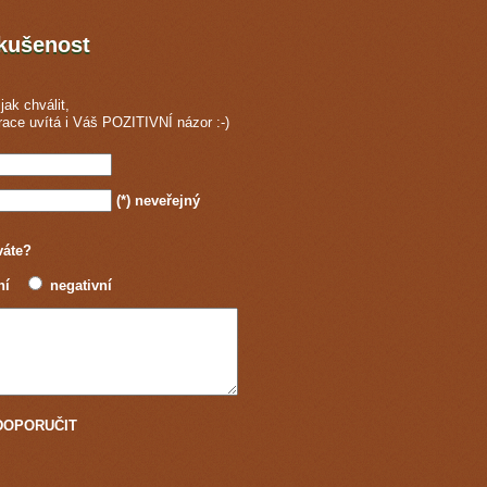
zkušenost
jak chválit,
race
uvítá i Váš POZITIVNÍ názor :-)
(*)
neveřejný
váte?
ní
negativní
u DOPORUČIT