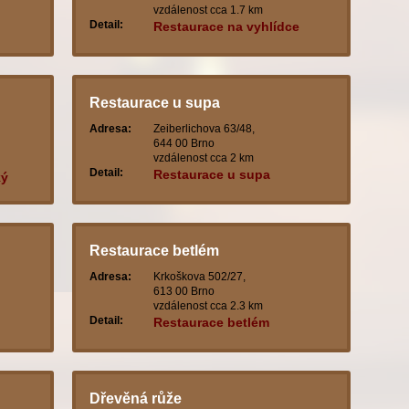
vzdálenost cca 1.7 km
Detail:
Restaurace na vyhlídce
Restaurace u supa
Adresa:
Zeiberlichova 63/48,
644 00 Brno
vzdálenost cca 2 km
Detail:
Restaurace u supa
ký
Restaurace betlém
Adresa:
Krkoškova 502/27,
613 00 Brno
vzdálenost cca 2.3 km
Detail:
Restaurace betlém
Dřevěná růže