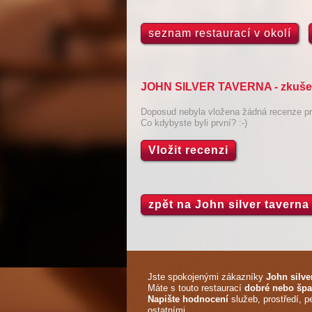
seznam restaurací v okolí
JOHN SILVER TAVERNA - zkušeno
Doposud nebyla vložena žádná recenze pro
Co kdybyste byli první? :-)
Vložit recenzi
zpět na John silver taverna
Jste spokojenými zákazníky
John silve
Máte s touto restaurací
dobré nebo špa
Napište hodnocení
služeb, prostředí, p
ostatními.