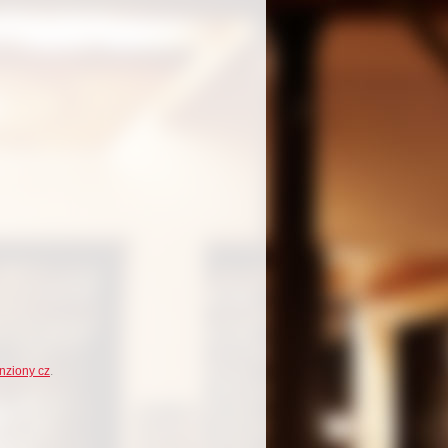
nziony cz
.