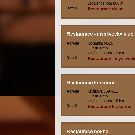
vzdálenost cca 800 m
Detail:
Restaurace dukát
Restaurace - myslivecký klub
hubert
Adresa:
Kociánka 56/25,
612 00 Brno
vzdálenost cca 1.3 km
Detail:
Restaurace - myslivec
klub hubert
Restaurace krakonoš
Adresa:
Křižíkova 1694/11,
612 00 Brno
vzdálenost cca 1.8 km
Detail:
Restaurace krakonoš
Restaurace hokna