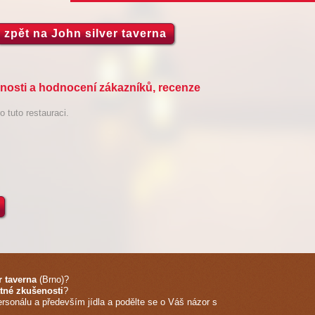
zpět na John silver taverna
sti a hodnocení zákazníků, recenze
 tuto restauraci.
r taverna
(Brno)
?
tné zkušenosti
?
ersonálu a především jídla a podělte se o Váš názor s