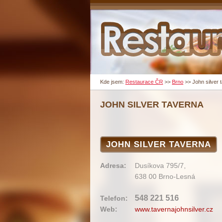
Kde jsem:
Restaurace ČR
>>
Brno
>>
John silver 
JOHN SILVER TAVERNA
JOHN SILVER TAVERNA
Adresa:
Dusíkova 795/7,
638 00 Brno-Lesná
548 221 516
Telefon:
Web:
www.tavernajohnsilver.cz