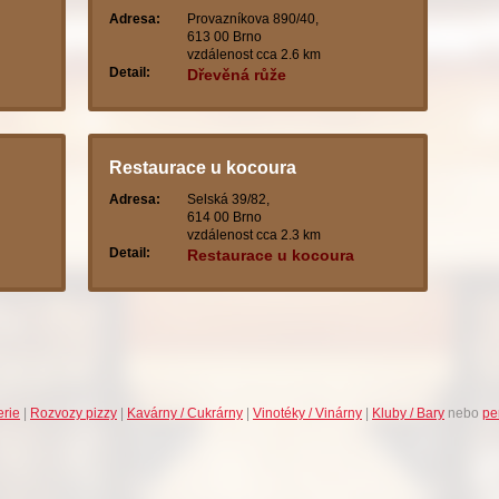
Adresa:
Provazníkova 890/40,
613 00 Brno
vzdálenost cca 2.6 km
Detail:
Dřevěná růže
Restaurace u kocoura
Adresa:
Selská 39/82,
614 00 Brno
vzdálenost cca 2.3 km
Detail:
Restaurace u kocoura
erie
|
Rozvozy pizzy
|
Kavárny / Cukrárny
|
Vinotéky / Vinárny
|
Kluby / Bary
nebo
pe