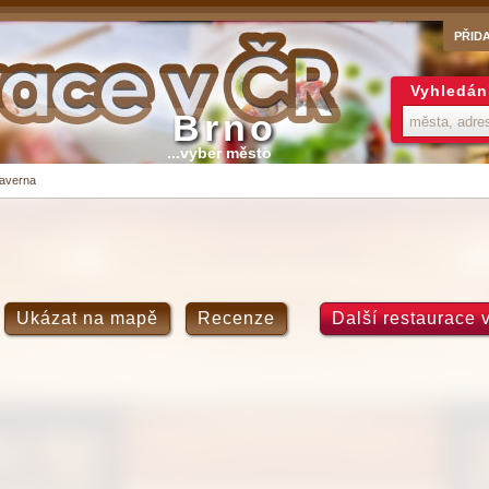
PŘID
Vyhledán
Brno
...vyber město
taverna
Ukázat na mapě
Recenze
Další restaurace 