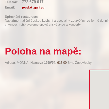
773 679 017
Telefon:
Email:
poslat zprávu
Upřesnění restaurace:
Nabízíme tradiční českou kuchyni a speciality ze zvěřiny ve formě denní
víkendech připravujeme společenské akce a koncerty.
Poloha na mapě:
Adresa: MONNA,
Haasova 1599/54
,
616 00
Brno-Žabovřesky