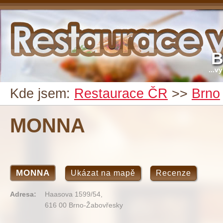
B
...v
Kde jsem:
Restaurace ČR
>>
Brno
MONNA
MONNA
Ukázat na mapě
Recenze
Adresa:
Haasova 1599/54,
616 00 Brno-Žabovřesky