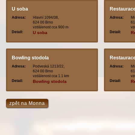
U soba
Restaurace
Adresa:
Hlavní 1094/38,
Adresa:
Mi
624 00 Brno
61
vzdálenost cca 900 m
vz
Detail:
Detail:
U soba
R
Bowling stodola
Restaurace
Adresa:
Podveská 1213/22,
Adresa:
Mi
624 00 Brno
61
vzdálenost cca 1.1 km
vz
Detail:
Detail:
Bowling stodola
R
zpět na Monna