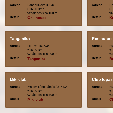
Adresa:
Fanderlíkova 3084/19,
Adresa:
Ho
616 00 Brno
61
vzdálenost cca 100 m
vz
Detail:
Detail:
Grill house
K
Tanganika
Restaurace
Adresa:
Horova 1636/35,
Adresa:
Bu
616 00 Brno
61
vzdálenost cca 200 m
vz
Detail:
Detail:
Tanganika
R
Miki club
Club topas
Adresa:
Makovského náměstí 3147/2,
Adresa:
Kr
616 00 Brno
61
vzdálenost cca 700 m
vz
Detail:
Detail:
Miki club
C