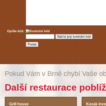
Opište kód:
Pokud Vám v Brně chybí Vaše ob
Další restaurace poblí
Grill house
Kozak inve