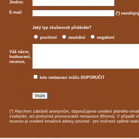
Jméno:
E-mail
(*)
neveřejn
Jaký typ zkušenosti přidáváte?
pozitivní
neutrální
negativní
Váš názor,
hodnocení,
recenze,
tuto restauraci můžu DOPORUČIT
(*) Abychom zabránili anonymům, doporučujeme uvedení platného email
zveřejněn, ani poskytnut provozovateli restaurace (Monna). V případě vl
recenze je uvedení emailové adresy povinné - pro možnost zpětné reak