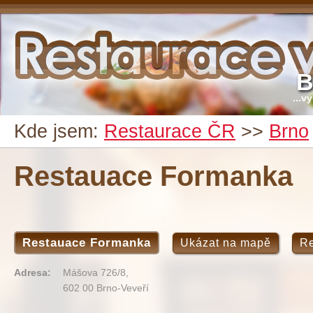
B
...v
Kde jsem:
Restaurace ČR
>>
Brno
Restauace Formanka
Restauace Formanka
Ukázat na mapě
R
Adresa:
Mášova 726/8,
602 00 Brno-Veveří