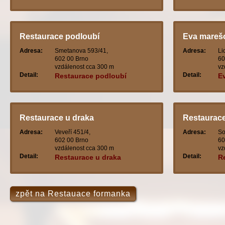
Restaurace podloubí
Eva mareš
Adresa:
Smetanova 593/41,
Adresa:
Li
602 00 Brno
60
vzdálenost cca 300 m
vz
Detail:
Detail:
Restaurace podloubí
E
Restaurace u draka
Restaurace
Adresa:
Veveří 451/4,
Adresa:
So
602 00 Brno
60
vzdálenost cca 300 m
vz
Detail:
Detail:
Restaurace u draka
R
zpět na Restauace formanka