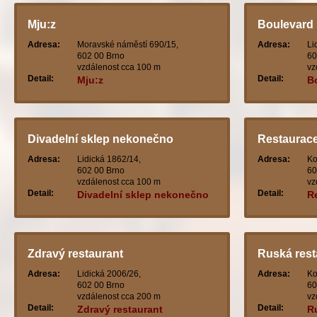
Mju:z
Boulevard 
Adresa:
Moravské náměstí 690/15,
Adresa:
Li
602 00 Brno
60
vzdálenost cca 100 m
vz
Detail:
Detail:
Mju:z
B
Divadelní sklep nekonečno
Restaurac
Adresa:
Lidická 1862/14,
Adresa:
Ko
602 00 Brno
60
vzdálenost cca 100 m
vz
Detail:
Detail:
Divadelní sklep nekonečno
R
Zdravý restaurant
Ruská res
Adresa:
Lidická 2006/26,
Adresa:
Ko
602 00 Brno
60
vzdálenost cca 200 m
vz
Detail:
Detail:
Zdravý restaurant
R