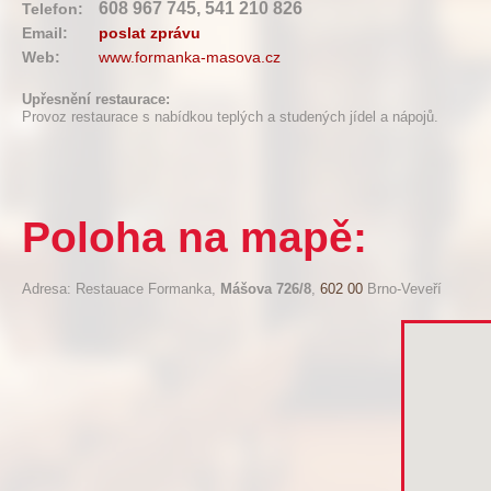
608 967 745, 541 210 826
Telefon:
Email:
poslat zprávu
Web:
www.formanka-masova.cz
Upřesnění restaurace:
Provoz restaurace s nabídkou teplých a studených jídel a nápojů.
Poloha na mapě:
Adresa: Restauace Formanka,
Mášova 726/8
,
602 00
Brno-Veveří