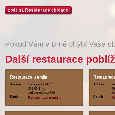
zpět na Restaurace chicago
Pokud Vám v Brně chybí Vaše ob
Další restaurace poblí
Restaurace u emila
Restaurace
Adresa:
Hybešova 224/13,
Adresa:
Pe
602 00 Brno
60
vzdálenost cca 200 m
vz
Detail:
Detail:
Restaurace u emila
Re