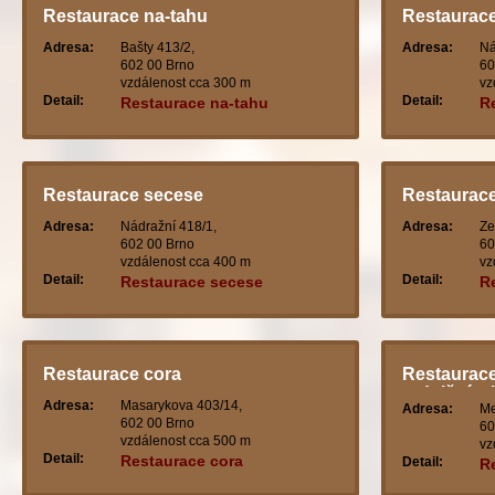
Restaurace na-tahu
Restaurac
Adresa:
Bašty 413/2,
Adresa:
Ná
602 00 Brno
60
vzdálenost cca 300 m
vz
Detail:
Detail:
Restaurace na-tahu
R
Restaurace secese
Restaurace
Adresa:
Nádražní 418/1,
Adresa:
Ze
602 00 Brno
60
vzdálenost cca 400 m
vz
Detail:
Detail:
Restaurace secese
R
Restaurace cora
Restaurace
radničním 
Adresa:
Masarykova 403/14,
Adresa:
Me
602 00 Brno
60
vzdálenost cca 500 m
vz
Detail:
Restaurace cora
Detail:
R
r