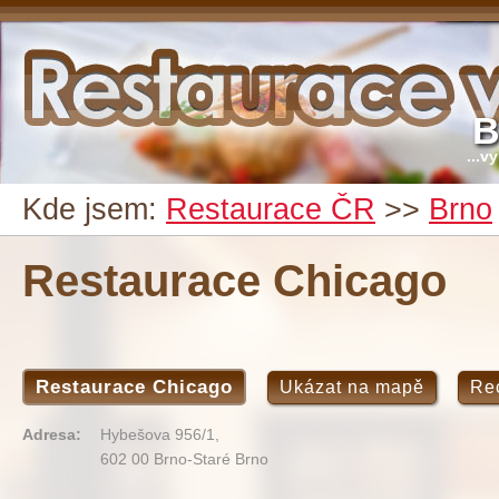
B
...v
Kde jsem:
Restaurace ČR
>>
Brno
Restaurace Chicago
Restaurace Chicago
Ukázat na mapě
Re
Adresa:
Hybešova 956/1,
602 00 Brno-Staré Brno