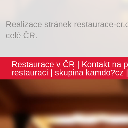
Realizace stránek restaurace-cr.
celé ČR.
Restaurace v ČR
|
Kontakt na p
restauraci
| skupina
kamdo?cz