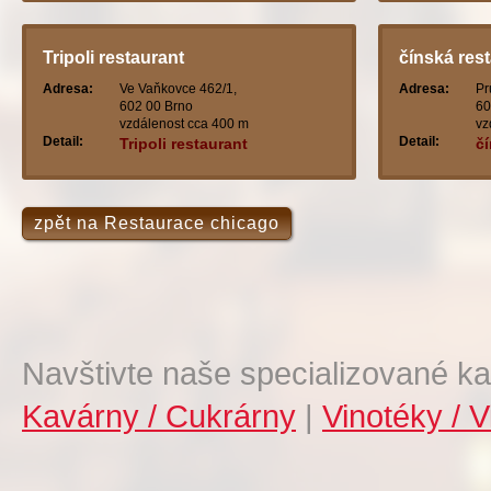
Tripoli restaurant
čínská res
Adresa:
Ve Vaňkovce 462/1,
Adresa:
Pr
602 00 Brno
60
vzdálenost cca 400 m
vz
Detail:
Detail:
Tripoli restaurant
č
zpět na Restaurace chicago
Navštivte naše specializované ka
Kavárny / Cukrárny
|
Vinotéky / V