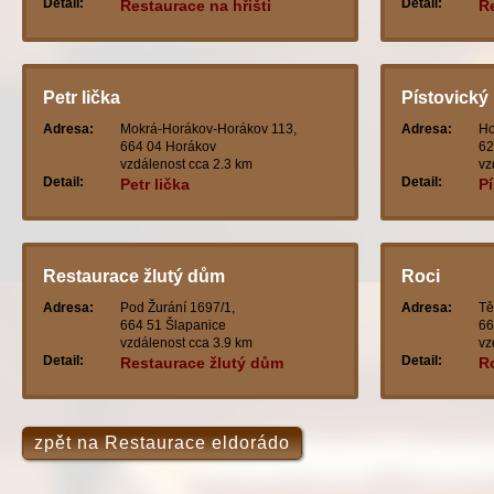
Detail:
Detail:
Restaurace na hřišti
R
Petr lička
Pístovický
Adresa:
Mokrá-Horákov-Horákov 113,
Adresa:
Ho
664 04 Horákov
62
vzdálenost cca 2.3 km
vz
Detail:
Detail:
Petr lička
P
Restaurace žlutý dům
Roci
Adresa:
Pod Žurání 1697/1,
Adresa:
Tě
664 51 Šlapanice
66
vzdálenost cca 3.9 km
vz
Detail:
Detail:
Restaurace žlutý dům
R
zpět na Restaurace eldorádo