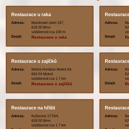
Restaurace u raka
Restaurace
Adresa:
Mariánské údolí 187,
Adresa:
Ma
628 00 Brno
62
vzdálenost cca 100 m
vz
Detail:
Detail:
Restaurace u raka
R
Restaurace u zajíčků
Restaurace
Adresa:
Mokrá-Horákov-Mokrá 94,
Adresa:
Kl
664 04 Mokrá
62
vzdálenost cca 1.7 km
vz
Detail:
Detail:
Restaurace u zajíčků
R
Restaurace na hřišti
Restaurace
Adresa:
Kučerova 1776/4,
Adresa:
Be
628 00 Brno
62
vzdálenost cca 1.7 km
vz