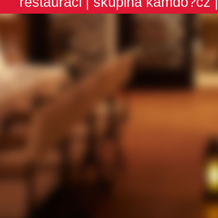
restauraci
| skupina
kamdo?cz