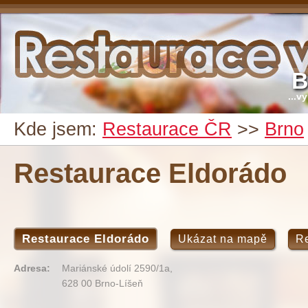
B
...v
Kde jsem:
Restaurace ČR
>>
Brno
Restaurace Eldorádo
Restaurace Eldorádo
Ukázat na mapě
R
Adresa:
Mariánské údolí 2590/1a,
628 00 Brno-Líšeň