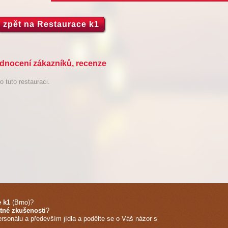
zpět na Restaurace k1
odnocení zákazníků, recenze
 tuto restauraci.
e k1
(Brno)
?
tné zkušenosti
?
ersonálu a především jídla a podělte se o Váš názor s