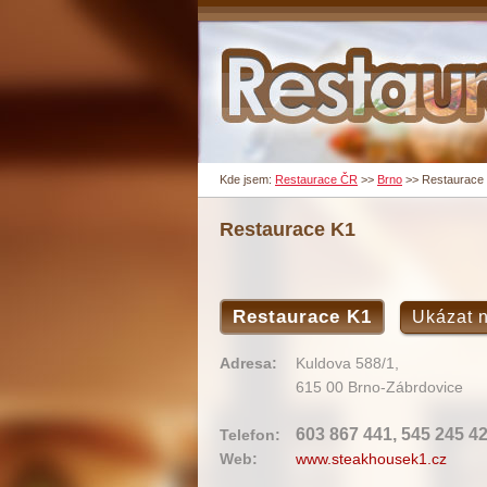
Kde jsem:
Restaurace ČR
>>
Brno
>>
Restaurace
Restaurace K1
Restaurace K1
Ukázat 
Adresa:
Kuldova 588/1,
615 00 Brno-Zábrdovice
603 867 441, 545 245 4
Telefon:
Web:
www.steakhousek1.cz