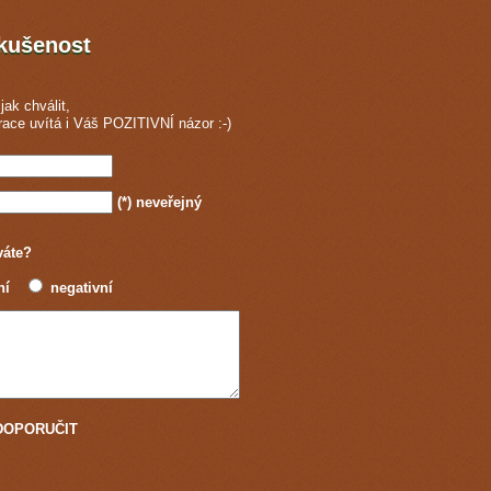
zkušenost
jak chválit,
race
uvítá i Váš POZITIVNÍ názor :-)
(*)
neveřejný
váte?
ní
negativní
u DOPORUČIT