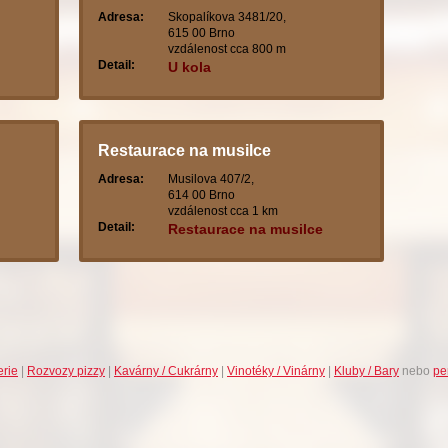
Adresa:
Skopalíkova 3481/20,
615 00 Brno
vzdálenost cca 800 m
Detail:
U kola
Restaurace na musilce
Adresa:
Musilova 407/2,
614 00 Brno
vzdálenost cca 1 km
Detail:
Restaurace na musilce
erie
|
Rozvozy pizzy
|
Kavárny / Cukrárny
|
Vinotéky / Vinárny
|
Kluby / Bary
nebo
pe