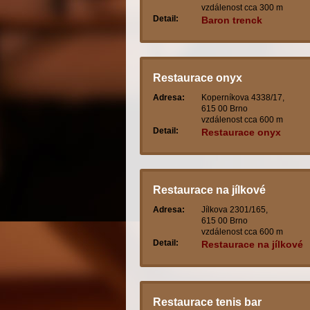
vzdálenost cca 300 m
Detail:
Baron trenck
Restaurace onyx
Adresa:
Koperníkova 4338/17,
615 00 Brno
vzdálenost cca 600 m
Detail:
Restaurace onyx
Restaurace na jílkové
Adresa:
Jílkova 2301/165,
615 00 Brno
vzdálenost cca 600 m
Detail:
Restaurace na jílkové
Restaurace tenis bar