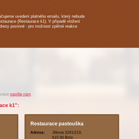
čujeme uvedení platného emailu, který nebude
estaurace (Restaurace k1). V případě vložení
adresy povinné - pro možnost zpětné reakce
aurace
napište nám
.
ace k1":
Restaurace pastouška
Adresa:
Jílkova 3291/219,
615 00 Brno