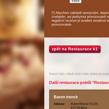
(*) Abychom zabránili anonymům, doporu
zveřejněn, ani poskytnut provozovateli r
negativní recenze je uvedení emailové 
provozovatele.
zpět na Restaurace k1
Pokud Vám v Brně chybí Vaše oblíbená rest
Další restaurace poblíž "Restaur
Baron trenck
Adresa:
Bubeníčkova 511/24,
615 00 Brno