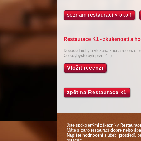
seznam restaurací v okolí
Restaurace K1 - zkušenosti a h
Doposud nebyla vložena žádná recenze pro
Co kdybyste byli první? :-)
Vložit recenzi
zpět na Restaurace k1
Jste spokojenými zákazníky
Restaurac
Máte s touto restaurací
dobré nebo špa
Napište hodnocení
služeb, prostředí, p
ostatními.