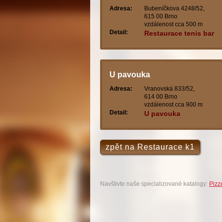
Adresa:
Bubeníčkova 4248/52,
615 00 Brno
vzdálenost cca 500 m
Detail:
Restaurace tenis bar
U pavouka
Adresa:
Vranovská 833/52,
614 00 Brno
vzdálenost cca 900 m
Detail:
U pavouka
zpět na Restaurace k1
Navštivte naše specializované katalogy:
Pizz