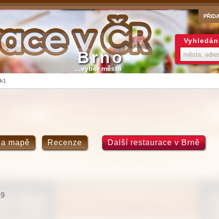
PŘID
Vyhledán
Brno
...vyber město
 k1
na mapě
Recenze
Další restaurace v Brně
29