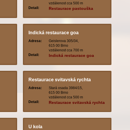
vzdálenost cca 500 m
Detail:
Restaurace pastouška
Indická restaurace goa
Adresa:
Geislerova 305/34,
615 00 Brno
vzdálenost cca 700 m
Detail:
Indická restaurace goa
Restaurace svitavská rychta
Adresa:
Stará osada 3984/15,
615 00 Brno
vzdálenost cca 500 m
Detail:
Restaurace svitavská rychta
U kola