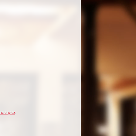
nziony cz
.