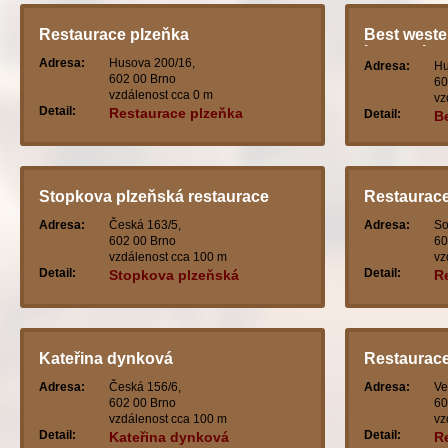
Restaurace plzeňka
Best wester
internation
Adresa:
Husova 200/16,
Adresa:
Hu
602 00 Brno
60
vzdálenost cca 0 m
vz
Detail:
Restaurace plzeňka
Detail:
Be
in
Stopkova plzeňská restaurace
Restaurace
Adresa:
Česká 163/5,
Adresa:
So
602 00 Brno
60
vzdálenost cca 100 m
vz
Detail:
Detail:
Stopkova plzeňská
R
restaurace
Kateřina dynková
Restaurace
Adresa:
Česká 156/6,
Adresa:
Ve
602 00 Brno
60
vzdálenost cca 100 m
vz
Detail:
Detail:
Kateřina dynková
R