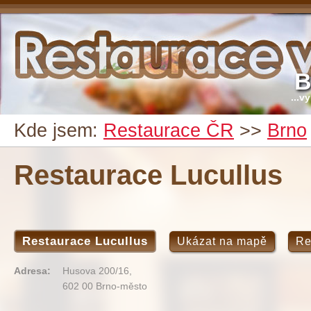
B
...v
Kde jsem:
Restaurace ČR
>>
Brno
Restaurace Lucullus
Restaurace Lucullus
Ukázat na mapě
Re
Adresa:
Husova 200/16,
602 00 Brno-město