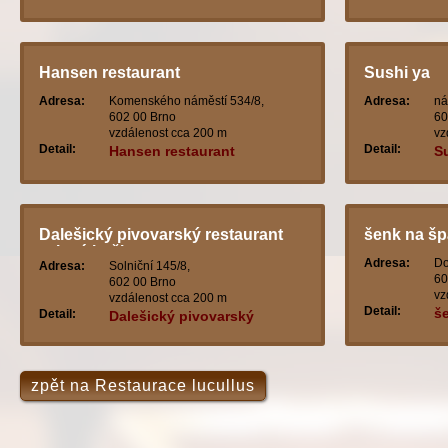
Hansen restaurant
Sushi ya
Adresa:
Komenského náměstí 534/8,
Adresa:
ná
602 00 Brno
60
vzdálenost cca 200 m
vz
Detail:
Detail:
Hansen restaurant
S
Dalešický pivovarský restaurant
šenk na šp
zelená kočka
Adresa:
Do
Adresa:
Solniční 145/8,
60
602 00 Brno
vz
vzdálenost cca 200 m
Detail:
š
Detail:
Dalešický pivovarský
restaurant zelená kočka
zpět na Restaurace lucullus