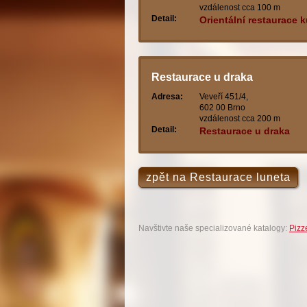
vzdálenost cca 100 m
Detail:
Orientální restaurace 
Restaurace u draka
Adresa:
Veveří 451/4,
602 00 Brno
vzdálenost cca 200 m
Detail:
Restaurace u draka
zpět na Restaurace luneta
Navštivte naše specializované katalogy:
Pizz