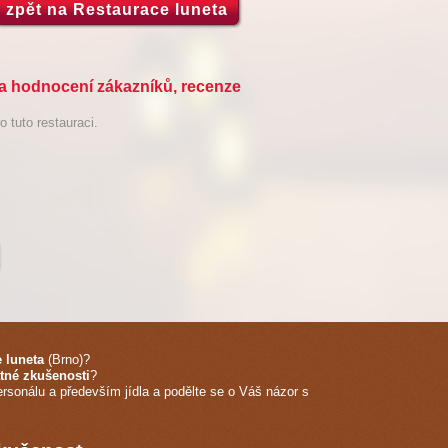
zpět na Restaurace luneta
 a hodnocení zákazníků, recenze
 tuto restauraci.
 luneta
(Brno)
?
tné zkušenosti
?
ersonálu a především jídla a podělte se o Váš názor s