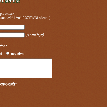
zkušenost
jak chválit,
race
uvítá i Váš POZITIVNÍ názor :-)
(*)
neveřejný
váte?
ní
negativní
u DOPORUČIT