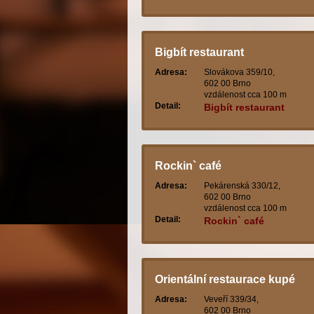
Bigbít restaurant
Adresa:
Slovákova 359/10,
602 00 Brno
vzdálenost cca 100 m
Detail:
Bigbít restaurant
Rockin` café
Adresa:
Pekárenská 330/12,
602 00 Brno
vzdálenost cca 100 m
Detail:
Rockin` café
Orientální restaurace kupé
Adresa:
Veveří 339/34,
602 00 Brno