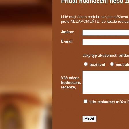
Přidat hodnocení nebo 
Lidé mají často potřebu si více stěžovat 
proto NEZAPOMEŇTE, že každá
restua
Jméno:
E-mail
Jaký typ zkušenosti přidá
pozitivní
neutrál
Váš názor,
hodnocení,
recenze,
tuto restauraci můž