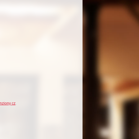
nziony cz
.