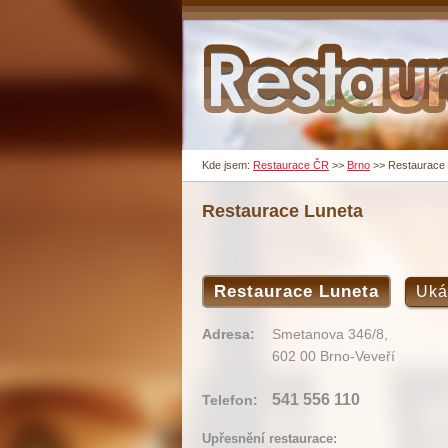
Kde jsem:
Restaurace ČR
>>
Brno
>>
Restaurace 
Restaurace Luneta
Restaurace Luneta
Uká
Adresa:
Smetanova 346/8,
602 00 Brno-Veveří
541 556 110
Telefon:
Upřesnění restaurace: