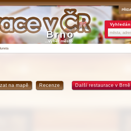
PŘID
Vyhledán
Brno
...vyber město
luneta
zat na mapě
Recenze
Další restaurace v Brně