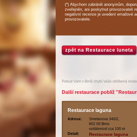
(*) Abychom zabránili anonymům, doporu
zveřejněn, ani poskytnut provozovateli r
negativní recenze je uvedení emailové 
provozovatele.
zpět na Restaurace luneta
Pokud Vám v Brně chybí Vaše oblíbená rest
Další restaurace poblíž "Restaur
Restaurace laguna
Adresa:
Smetanova 340/2,
602 00 Brno
vzdálenost cca 100 m
Detail:
Restaurace laguna