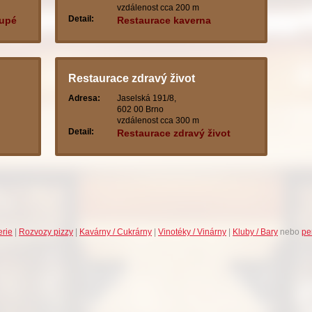
vzdálenost cca 200 m
Detail:
kupé
Restaurace kaverna
Restaurace zdravý život
Adresa:
Jaselská 191/8,
602 00 Brno
vzdálenost cca 300 m
Detail:
Restaurace zdravý život
erie
|
Rozvozy pizzy
|
Kavárny / Cukrárny
|
Vinotéky / Vinárny
|
Kluby / Bary
nebo
pe