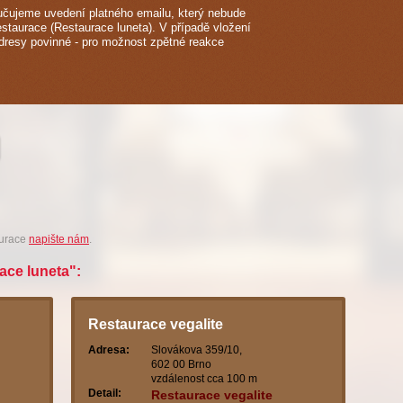
čujeme uvedení platného emailu, který nebude
estaurace (Restaurace luneta). V případě vložení
adresy povinné - pro možnost zpětné reakce
aurace
napište nám
.
ace luneta":
Restaurace vegalite
Adresa:
Slovákova 359/10,
602 00 Brno
vzdálenost cca 100 m
Detail:
Restaurace vegalite