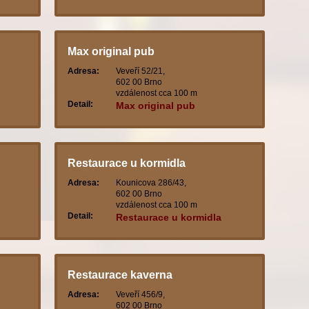
Max original pub
Adresa:
Veveří 52/21,
602 00 Brno
vzdálenost cca 100 m
Detail:
Max original pub
Restaurace u kormidla
Adresa:
Kounicova 286/43,
602 00 Brno
vzdálenost cca 100 m
Detail:
Restaurace u kormidla
Restaurace kaverna
Adresa:
Veveří 456/9,
602 00 Brno