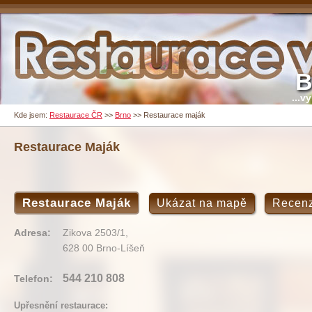
B
...v
Kde jsem:
Restaurace ČR
>>
Brno
>>
Restaurace maják
Restaurace Maják
Restaurace Maják
Ukázat na mapě
Recen
Adresa:
Zikova 2503/1,
628 00 Brno-Líšeň
544 210 808
Telefon:
Upřesnění restaurace: