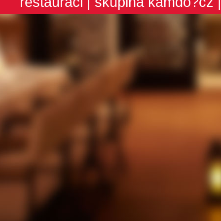
restauraci
| skupina
kamdo?cz