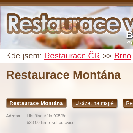
B
...v
Kde jsem:
Restaurace ČR
>>
Brno
Restaurace Montána
Restaurace Montána
Ukázat na mapě
Re
Adresa:
Libušina třída 905/6a,
623 00 Brno-Kohoutovice