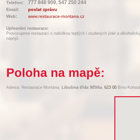
777 848 909, 547 250 244
Telefon:
Email:
poslat zprávu
Web:
www.restaurace-montana.cz
Upřesnění restaurace:
Provozujeme restauraci s nabídkou teplých i studených jídel a alkoholick
nápojů.
Poloha na mapě:
Adresa: Restaurace Montána,
Libušina třída 905/6a
,
623 00
Brno-Kohout