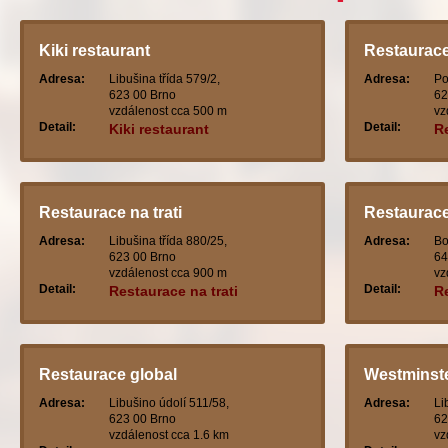
Kiki restaurant
Restaurac
Adresa:
Libušina třída 579/2,
Adresa:
Po
623 00 Brno
62
vzdálenost cca 500 m
vz
Detail:
Detail:
Kiki restaurant
R
Restaurace na trati
Restaurac
Adresa:
Libušina třída 880/25,
Adresa:
Bo
623 00 Brno
64
vzdálenost cca 900 m
vz
Detail:
Detail:
Restaurace na trati
R
Restaurace global
Westminste
Adresa:
Libušino údolí 511/58,
Adresa:
Li
623 00 Brno
62
vzdálenost cca 1.6 km
vz