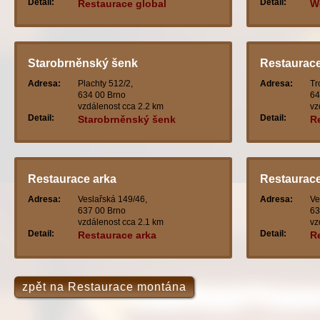
Detail:
Detail:
Restaurace global
W
Starobrněnský šenk
Restaurace
Adresa:
Plachty 512/2,
Adresa:
Tr
634 00 Brno
64
vzdálenost cca 2.2 km
vz
Detail:
Detail:
Starobrněnský šenk
R
Restaurace arka
Restaurace 
Adresa:
Veslařská 149/46,
Adresa:
Ve
637 00 Brno
63
vzdálenost cca 2.1 km
vz
Detail:
Detail:
Restaurace arka
Re
zpět na Restaurace montána