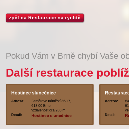
zpět na Restaurace na rychtě
Pokud Vám v Brně chybí Vaše ob
Další restaurace poblí
Hostinec slunečnice
Restaurace
Adresa:
Faměrovo náměstí 36/17,
Adresa:
Wa
618 00 Brno
61
vzdálenost cca 200 m
vz
Detail:
Detail:
Hostinec slunečnice
R