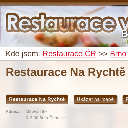
B
...v
Kde jsem:
Restaurace ČR
>>
Brno
Restaurace Na Rychtě
Restaurace Na Rychtě
Ukázat na mapě
Adresa:
Mírová 26/7,
618 00 Brno-Černovice