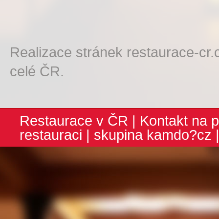
Realizace stránek restaurace-cr.
celé ČR.
Restaurace v ČR
|
Kontakt na p
restauraci
| skupina
kamdo?cz