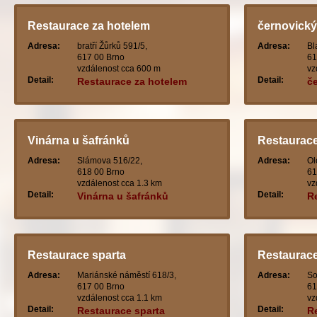
Restaurace za hotelem
černovický
Adresa:
bratří Žůrků 591/5,
Adresa:
Bl
617 00 Brno
61
vzdálenost cca 600 m
vz
Detail:
Detail:
Restaurace za hotelem
č
Vinárna u šafránků
Restaurace
Adresa:
Slámova 516/22,
Adresa:
Ol
618 00 Brno
61
vzdálenost cca 1.3 km
vz
Detail:
Detail:
Vinárna u šafránků
R
Restaurace sparta
Restaurace
Adresa:
Mariánské náměstí 618/3,
Adresa:
So
617 00 Brno
61
vzdálenost cca 1.1 km
vz
Detail:
Detail:
Restaurace sparta
R