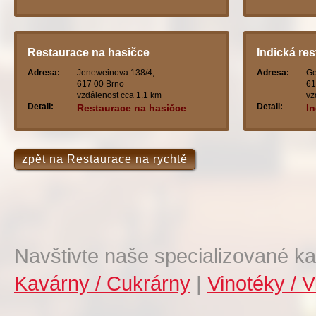
Restaurace na hasičce
Indická re
Adresa:
Jeneweinova 138/4,
Adresa:
Ge
617 00 Brno
61
vzdálenost cca 1.1 km
vz
Detail:
Detail:
Restaurace na hasičce
I
zpět na Restaurace na rychtě
Navštivte naše specializované ka
Kavárny / Cukrárny
|
Vinotéky / V