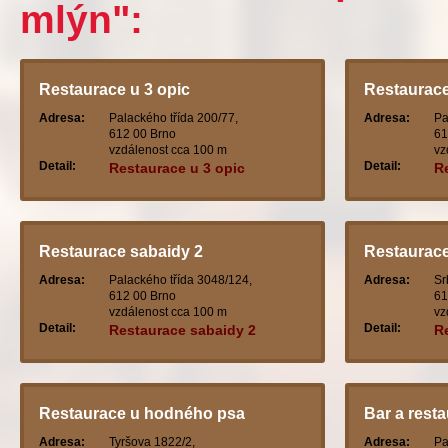
mlýn":
Restaurace u 3 opic
Restaurace
Adresa:
Palackého třída 200/77,
Adresa:
Pa
612 00 Brno
61
vzdálenost cca 100 m
vz
Detail:
Detail:
Restaurace u 3 opic
Re
s
Restaurace sabaidy 2
Restaurace
Adresa:
Palackého třída 3048/124,
Adresa:
Sr
612 00 Brno
61
vzdálenost cca 100 m
vz
Detail:
Detail:
Restaurace sabaidy 2
R
Restaurace u hodného psa
Bar a rest
Adresa:
Tyršova 1822/2,
Adresa:
Pa