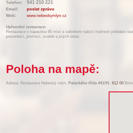
541 210 221
Telefon:
Email:
poslat zprávu
Web:
www.nebeskymlyn.cz
Upřesnění restaurace:
Restaurace s kapacitou 90 míst a salónkem nabízí možnost pořádání raut
prezentací, promocí, svateb a jiných oslav.
Poloha na mapě:
Adresa: Restaurace Nebeský mlýn,
Palackého třída 441/91
,
612 00
Brno