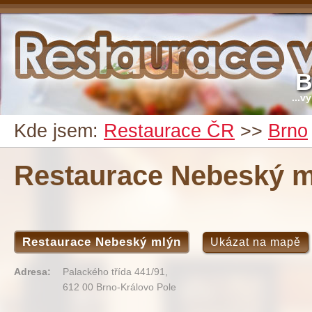
B
...v
Kde jsem:
Restaurace ČR
>>
Brno
Restaurace Nebeský m
Restaurace Nebeský mlýn
Ukázat na mapě
Adresa:
Palackého třída 441/91,
612 00 Brno-Královo Pole