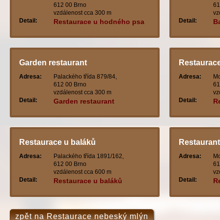
612 00 Brno
61
vzdálenost cca 300 m
vz
Detail:
Detail:
Restaurace u hodného psa
B
Garden restaurant
Restaurac
Adresa:
Palackého třída 879/84,
Adresa:
Mo
612 00 Brno
61
vzdálenost cca 300 m
vz
Detail:
Detail:
Garden restaurant
R
Restaurace u baláků
Restaurant
Adresa:
Palackého třída 1891/162,
Adresa:
Mo
612 00 Brno
61
vzdálenost cca 600 m
vz
Detail:
Detail:
Restaurace u baláků
R
zpět na Restaurace nebeský mlýn