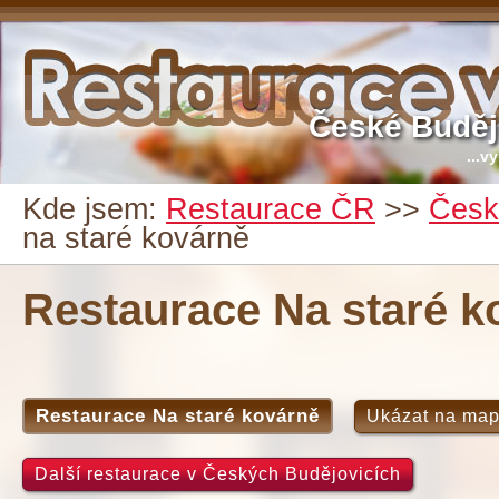
České Buděj
...v
Kde jsem:
Restaurace ČR
>>
Česk
na staré kovárně
Restaurace Na staré k
Restaurace Na staré kovárně
Ukázat na ma
Další restaurace v Českých Budějovicích