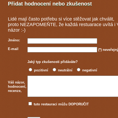
Přidat hodnocení nebo zkušenost
Lidé mají často potřebu si více stěžovat jak chválit,
proto NEZAPOMEŇTE, že každá
restuarace
uvítá i
názor :-)
Jméno:
E-mail
(*)
neveřejn
Jaký typ zkušenosti přidáváte?
pozitivní
neutrální
negativní
Váš názor,
hodnocení,
recenze,
tuto restauraci můžu DOPORUČIT