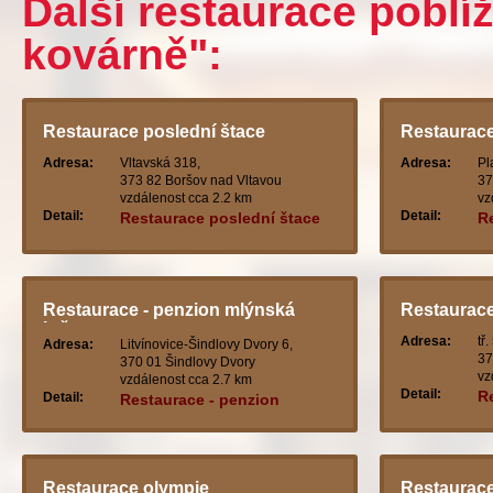
Další restaurace poblí
kovárně":
Restaurace poslední štace
Restaurace 
Adresa:
Vltavská 318,
Adresa:
Pl
373 82 Boršov nad Vltavou
37
vzdálenost cca 2.2 km
vz
Detail:
Detail:
Restaurace poslední štace
Re
Restaurace - penzion mlýnská
Restaurace
krčma
Adresa:
tř
Adresa:
Litvínovice-Šindlovy Dvory 6,
37
370 01 Šindlovy Dvory
vz
vzdálenost cca 2.7 km
Detail:
R
Detail:
Restaurace - penzion
mlýnská krčma
Restaurace olympie
Restaurace