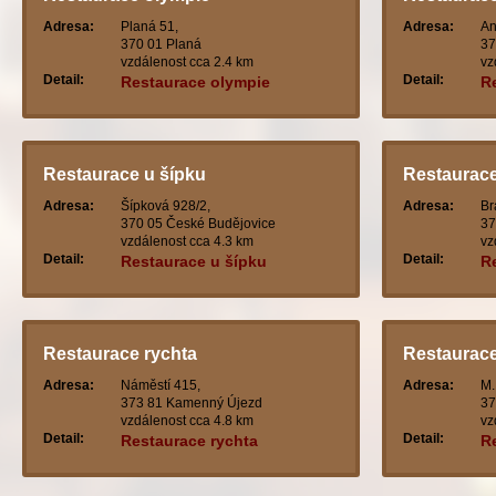
Adresa:
Planá 51,
Adresa:
An
370 01 Planá
37
vzdálenost cca 2.4 km
vz
Detail:
Detail:
Restaurace olympie
R
k
Restaurace u šípku
Restaurac
Adresa:
Šípková 928/2,
Adresa:
Br
370 05 České Budějovice
37
vzdálenost cca 4.3 km
vz
Detail:
Detail:
Restaurace u šípku
R
Restaurace rychta
Restaurace
Adresa:
Náměstí 415,
Adresa:
M.
373 81 Kamenný Újezd
37
vzdálenost cca 4.8 km
vz
Detail:
Detail:
Restaurace rychta
R