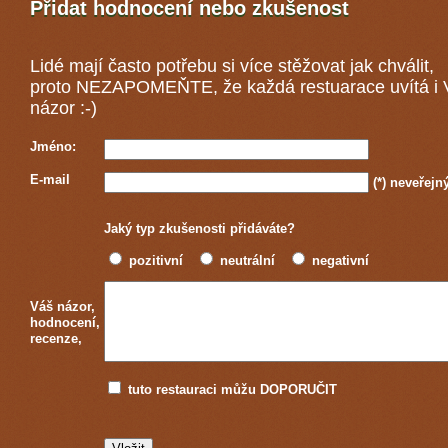
Přidat hodnocení nebo zkušenost
Lidé mají často potřebu si více stěžovat jak chválit,
proto NEZAPOMEŇTE, že každá
restuarace
uvítá i
názor :-)
Jméno:
E-mail
(*)
neveřejn
Jaký typ zkušenosti přidáváte?
pozitivní
neutrální
negativní
Váš názor,
hodnocení,
recenze,
tuto restauraci můžu DOPORUČIT