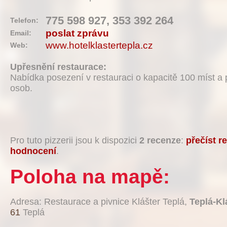
775 598 927, 353 392 264
Telefon:
poslat zprávu
Email:
www.hotelklastertepla.cz
Web:
Upřesnění restaurace:
Nabídka posezení v restauraci o kapacitě 100 míst a p
osob.
Pro tuto pizzerii jsou k dispozici
2 recenze
:
přečíst r
hodnocení
.
Poloha na mapě:
Adresa: Restaurace a pivnice Klášter Teplá,
Teplá-Kl
61
Teplá