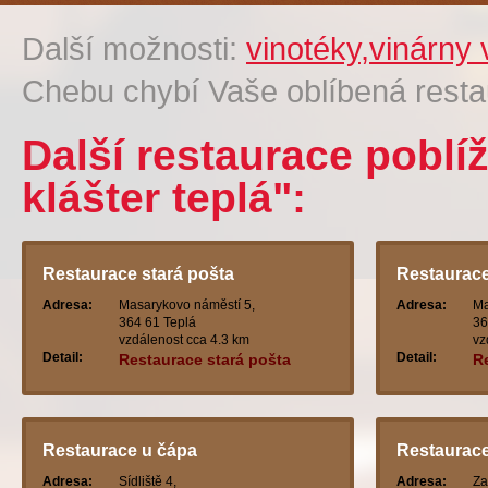
Další možnosti:
vinotéky,vinárny
Chebu chybí Vaše oblíbená rest
Další restaurace poblí
klášter teplá":
Restaurace stará pošta
Restaurace
Adresa:
Masarykovo náměstí 5,
Adresa:
Ma
364 61 Teplá
36
vzdálenost cca 4.3 km
vz
Detail:
Detail:
Restaurace stará pošta
R
Restaurace u čápa
Restaurace
Adresa:
Sídliště 4,
Adresa:
Za