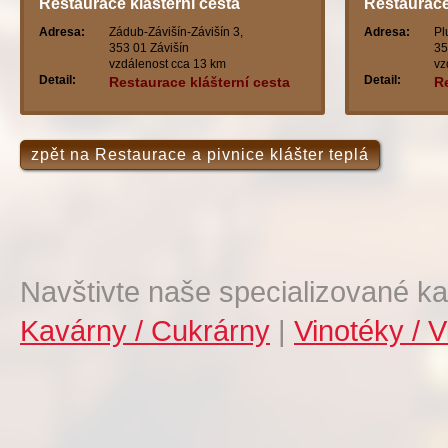
Restaurace klášterní cesta
Restaurac
Adresa:
Zádub-Závišín-Závišín 3,
Adresa:
Pl
353 01 Závišín
35
vzdálenost cca 13 km
vz
Detail:
Detail:
Restaurace klášterní cesta
R
zpět na Restaurace a pivnice klášter teplá
Navštivte naše specializované ka
Kavárny / Cukrárny
|
Vinotéky / V