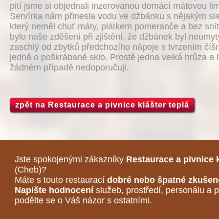
pití jsme si objednali inzerovanou domácí mátovou l
Servírka nám přinesla vodu ve džbánku s nějakým sl
který neměl chuť máty, plátkem pomeranče a bez snít
bylo naše zděšení při zjištění, že džbánek byl neumyt
zaschlý od zbytků předchozího nápoje s tvrzením číšn
jedná o poškrábané sklo. Prostě jedna velká hrůza a 
žádném případě nedoporučuji.
zpět na Restaurace a pivnice klášter teplá
Jste spokojenými zákazníky
Restaurace a pivnice k
(Cheb)
?
Máte s touto restaurací
dobré nebo špatné zkušen
Napište hodnocení
služeb, prostředí, personálu a p
podělte se o Váš názor s ostatními.