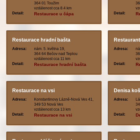
364 01 Toužim
36
vzdálenost cca 8.4 km
vz
Detail:
Detail:
Restaurace u čápa
R
Restaurace hradní bašta
Restauran
Adresa:
nám. 5. května 19,
Adresa:
ná
364 64 Bečov nad Teplou
36
vzdálenost cca 11 km
vz
Detail:
Detail:
Restaurace hradní bašta
R
Restaurace na vsi
Denisa koš
Adresa:
Konstantinovy Lázně-Nová Ves 41,
Adresa:
Lá
349 53 Nová Ves
34
vzdálenost cca 13 km
vz
Detail:
Detail:
Restaurace na vsi
D