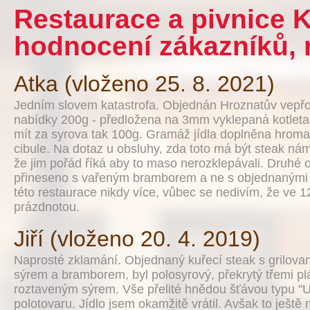
Restaurace a pivnice K
hodnocení zákazníků, 
Atka (vloženo 25. 8. 2021)
Jedním slovem katastrofa. Objednán Hroznatův vepřo
nabídky 200g - předložena na 3mm vyklepaná kotleta
mít za syrova tak 100g. Gramáž jídla doplněna hro
cibule. Na dotaz u obsluhy, zda toto má být steak ná
že jim pořád říká aby to maso nerozklepávali. Druhé 
přineseno s vařeným bramborem a ne s objednanými 
této restaurace nikdy více, vůbec se nedivím, že ve 1
prázdnotou.
Jiří (vloženo 20. 4. 2019)
Naprosté zklamání. Objednaný kuřecí steak s grilovan
sýrem a bramborem, byl polosyrový, překrytý třemi plá
roztaveným sýrem. Vše přelité hnědou šťávou typu "
polotovaru. Jídlo jsem okamžitě vrátil. Avšak to ještě 