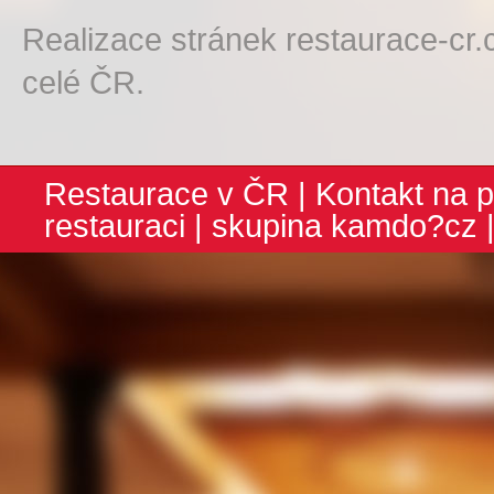
Realizace stránek restaurace-cr.
celé ČR.
Restaurace v ČR
|
Kontakt na p
restauraci
| skupina
kamdo?cz