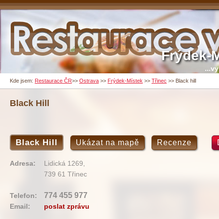
Frýdek-M
...v
Kde jsem:
Restaurace ČR
>>
Ostrava
>>
Frýdek-Místek
>>
Třinec
>>
Black hill
Black Hill
Black Hill
Ukázat na mapě
Recenze
Adresa:
Lidická 1269,
739 61 Třinec
774 455 977
Telefon:
Email:
poslat zprávu