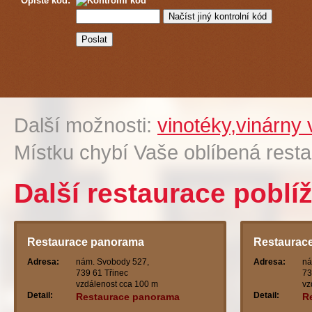
Opište kód:
Další možnosti:
vinotéky,vinárny
Místku chybí Vaše oblíbená rest
Další restaurace poblíž
Restaurace panorama
Restaurace 
Adresa:
nám. Svobody 527,
Adresa:
ná
739 61 Třinec
73
vzdálenost cca 100 m
vz
Detail:
Detail:
Restaurace panorama
Re