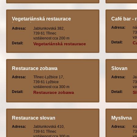
Vegetariánská restaurace
Café bar - 
harmonie
Adresa:
ná
Adresa:
Jablunkovská 382,
73
739 61 Třinec
vz
vzdálenost cca 200 m
Detail:
Ca
Detail:
Vegetariánská restaurace
harmonie
Restaurace zobawa
Slovan
Adresa:
Třinec-Lyžbice 17,
Adresa:
Ja
739 61 Lyžbice
73
vzdálenost cca 300 m
vz
Detail:
Detail:
Restaurace zobawa
S
Restaurace slovan
Myslivna
Adresa:
Jablunkovská 410,
Adresa:
Ko
739 61 Třinec
73
vzdálenost cca 300 m
vz