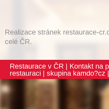
Realizace stránek restaurace-cr.
celé ČR.
Restaurace v ČR
|
Kontakt na p
restauraci
| skupina
kamdo?cz