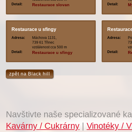
Detail:
Detail:
Restaurace slovan
M
Restaurace u sfingy
Restaurace
Adresa:
Máchova 1131,
Adresa:
Po
739 61 Třinec
73
vzdálenost cca 500 m
vz
Detail:
Detail:
Restaurace u sfingy
R
zpět na Black hill
Navštivte naše specializované ka
Kavárny / Cukrárny
|
Vinotéky / V