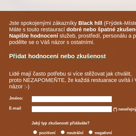
Jste spokojenými zákazníky
Black hill
(Frýdek-Míst
Máte s touto restaurací
dobré nebo špatné zkušen
Napište hodnocení
služeb, prostředí, personálu a p
podělte se o Váš názor s ostatními.
Přidat hodnocení nebo zkušenost
Lidé mají často potřebu si více stěžovat jak chválit,
proto NEZAPOMEŇTE, že každá
restuarace
uvítá i
názor :-)
Jméno:
E-mail
(*)
neveřejn
Jaký typ zkušenosti přidáváte?
pozitivní
neutrální
negativní