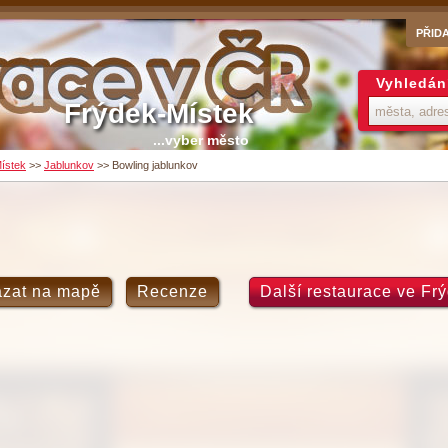
PŘID
Vyhledán
Frýdek-Místek
...vyber město
ístek
>>
Jablunkov
>>
Bowling jablunkov
zat na mapě
Recenze
Další restaurace ve Fr