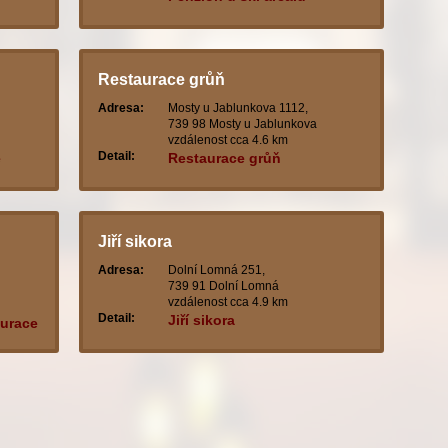
Restaurace grůň
Adresa:
Mosty u Jablunkova 1112,
739 98 Mosty u Jablunkova
vzdálenost cca 4.6 km
Detail:
é
Restaurace grůň
Jiří sikora
Adresa:
Dolní Lomná 251,
739 91 Dolní Lomná
vzdálenost cca 4.9 km
Detail:
Jiří sikora
aurace