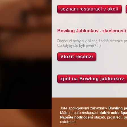
seznam restaurací v okolí
Bowling Jablunkov - zkušenosti
Doposud nebyla vložena žádná recenze pro
Co kdybyste byli první? :-)
Vložit recenzi
zpět na Bowling jablunkov
Jste spokojenými zákazníky
Bowling j
Máte s touto restaurací
dobré nebo špa
Napište hodnocení
služeb, prostředí, p
ostatními.