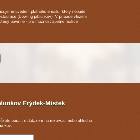
čujeme uvedení platného emailu, který nebude
estaurace (Bowling jablunkov). V případě vložení
adresy povinné - pro možnost zpětné reakce
blunkov
Frýdek-Místek
ůžete obrátit s dotazem na rezervaci nebo ohledně
lunkov: