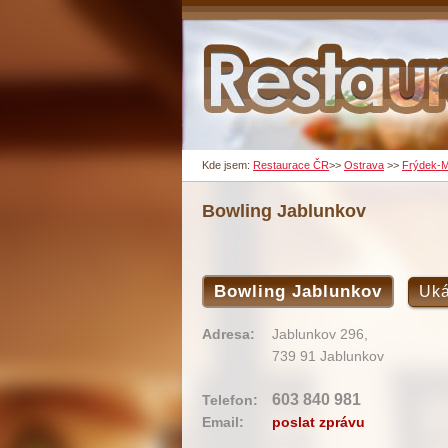
Kde jsem:
Restaurace ČR
>>
Ostrava
>>
Frýdek-M
Bowling Jablunkov
Bowling Jablunkov
Uká
Adresa:
Jablunkov 296,
739 91 Jablunkov
603 840 981
Telefon:
Email:
poslat zprávu