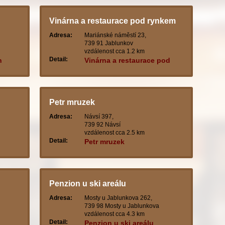
Vinárna a restaurace pod rynkem
Adresa:
Mariánské náměstí 23,
739 91 Jablunkov
vzdálenost cca 1.2 km
Detail:
n
Vinárna a restaurace pod
rynkem
Petr mruzek
Adresa:
Návsí 397,
739 92 Návsí
vzdálenost cca 2.5 km
Detail:
Petr mruzek
Penzion u ski areálu
Adresa:
Mosty u Jablunkova 262,
739 98 Mosty u Jablunkova
vzdálenost cca 4.3 km
Detail:
Penzion u ski areálu