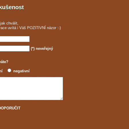
zkušenost
jak chválit,
race
uvítá i Váš POZITIVNÍ názor :-)
(*)
neveřejný
váte?
ní
negativní
u DOPORUČIT