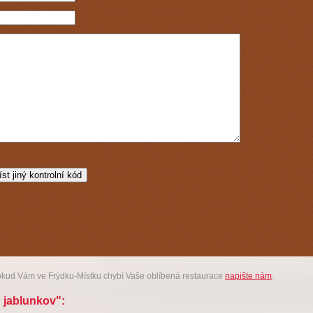
okud Vám ve Frýdku-Místku chybí Vaše oblíbená restaurace
napište nám
.
g jablunkov":