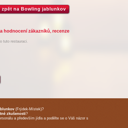
zpět na Bowling jablunkov
 a hodnocení zákazníků, recenze
 tuto restauraci.
ablunkov
(Frýdek-Místek)
?
tné zkušenosti
?
ersonálu a především jídla a podělte se o Váš názor s