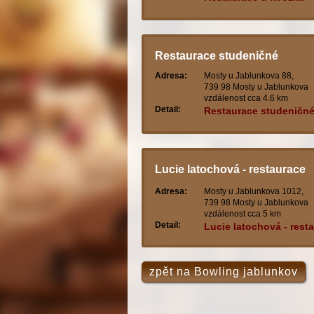
Restaurace studeničné
Adresa:
Mosty u Jablunkova 88,
739 98 Mosty u Jablunkova
vzdálenost cca 4.6 km
Detail:
Restaurace studeničn
Lucie latochová - restaurace
centrum
Adresa:
Mosty u Jablunkova 1012,
739 98 Mosty u Jablunkova
vzdálenost cca 5 km
Detail:
Lucie latochová - rest
centrum
zpět na Bowling jablunkov