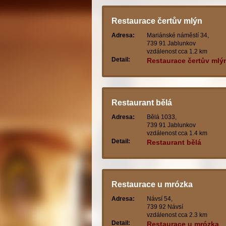
Restaurace čertův mlýn
Adresa:
Mariánské náměstí 34,
739 91 Jablunkov
vzdálenost cca 1.2 km
Detail:
Restaurace čertův mlý
Restaurant bělá
Adresa:
Bělá 1033,
739 91 Jablunkov
vzdálenost cca 1.4 km
Detail:
Restaurant bělá
Restaurace u mrózka
Adresa:
Návsí 54,
739 92 Návsí
vzdálenost cca 2.3 km
Detail:
Restaurace u mrózka