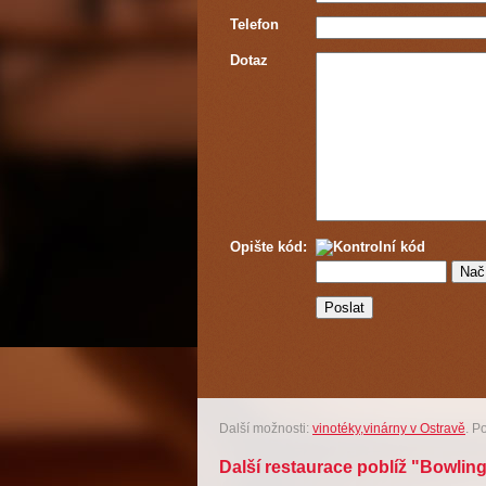
Telefon
Dotaz
Opište kód:
Další možnosti:
vinotéky,vinárny v Ostravě
. P
Další restaurace poblíž "Bowlin