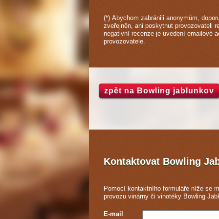
(*) Abychom zabránili anonymům, doporu
zveřejněn, ani poskytnut provozovateli r
negativní recenze je uvedení emailové 
provozovatele.
zpět na Bowling jablunkov
Kontaktovat Bowling Ja
Pomocí kontaktního formuláře níže se m
provozu vinárny či vinotéky Bowling Jab
E-mail