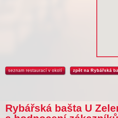
seznam restaurací v okolí
zpět na Rybářská b
Rybářská bašta U Zele