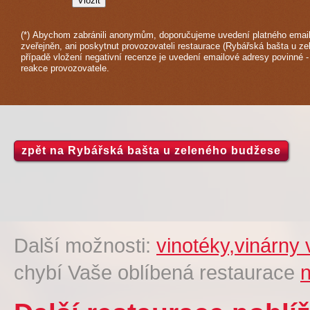
(*) Abychom zabránili anonymům, doporučujeme uvedení platného email
zveřejněn, ani poskytnut provozovateli restaurace (Rybářská bašta u z
případě vložení negativní recenze je uvedení emailové adresy povinné 
reakce provozovatele.
zpět na Rybářská bašta u zeleného budžese
Další možnosti:
vinotéky,vinárny
chybí Vaše oblíbená restaurace