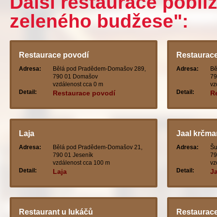
Další restaurace poblí
zeleného budžese":
Restaurace povodí
Restaurace
Adresa:
Bělá pod Pradědem-Domašov 289,
Adresa:
Bě
790 01 Domašov
79
vzdálenost cca 0 m
vz
Detail:
Detail:
Restaurace povodí
R
Laja
Jaal krčma
Adresa:
Bělá pod Pradědem-Domašov 21,
Adresa:
Šu
790 01 Jeseník
79
vzdálenost cca 100 m
vz
Detail:
Detail:
Laja
Ja
a
Restaurant u lukáčů
Restaurac