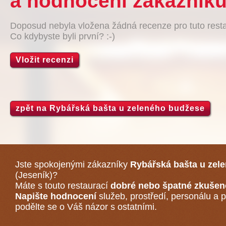
a hodnocení zákazníků
Doposud nebyla vložena žádná recenze pro tuto resta
Co kdybyste byli první? :-)
Vložit recenzi
zpět na Rybářská bašta u zeleného budžese
Jste spokojenými zákazníky
Rybářská bašta u zel
(Jeseník)
?
Máte s touto restaurací
dobré nebo špatné zkušen
Napište hodnocení
služeb, prostředí, personálu a p
podělte se o Váš názor s ostatními.