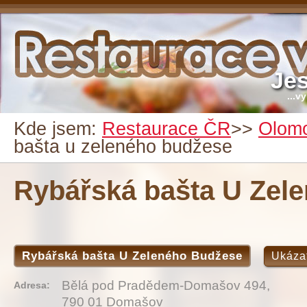
Je
...v
Kde jsem:
Restaurace ČR
>>
Olom
bašta u zeleného budžese
Rybářská bašta U Zel
Rybářská bašta U Zeleného Budžese
Ukáza
Bělá pod Pradědem-Domašov 494,
Adresa:
790 01 Domašov