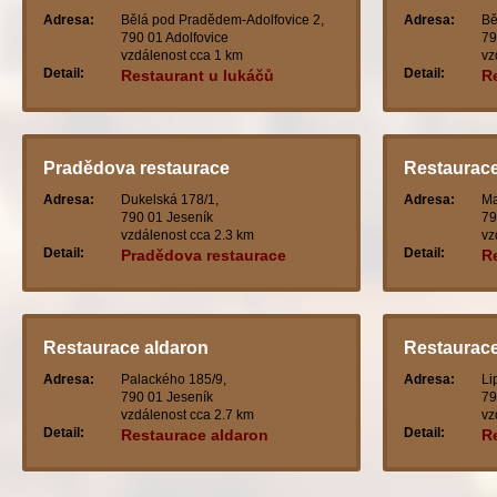
Adresa:
Bělá pod Pradědem-Adolfovice 2,
Adresa:
Bě
790 01 Adolfovice
79
vzdálenost cca 1 km
vz
Detail:
Detail:
Restaurant u lukáčů
R
Pradědova restaurace
Restaurace
Adresa:
Dukelská 178/1,
Adresa:
Ma
790 01 Jeseník
79
vzdálenost cca 2.3 km
vz
Detail:
Detail:
Pradědova restaurace
R
Restaurace aldaron
Restaurace
Adresa:
Palackého 185/9,
Adresa:
Li
790 01 Jeseník
79
vzdálenost cca 2.7 km
vz
Detail:
Detail:
Restaurace aldaron
R