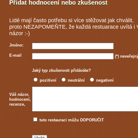
Přidat hodnocení nebo zkušenost
Lidé mají často potřebu si více stěžovat jak chválit,
proto NEZAPOMEŇTE, že každá
restuarace
uvítá i
názor :-)
Jméno:
E-mail
(*)
neveřejn
Jaký typ zkušenosti přidáváte?
pozitivní
neutrální
negativní
Váš názor,
hodnocení,
recenze,
tuto restauraci můžu DOPORUČIT