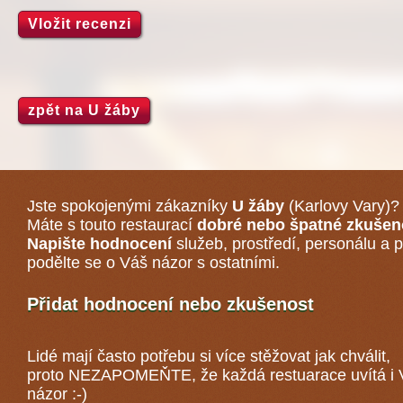
Vložit recenzi
zpět na U žáby
Jste spokojenými zákazníky
U žáby
(Karlovy Vary)
?
Máte s touto restaurací
dobré nebo špatné zkušen
Napište hodnocení
služeb, prostředí, personálu a p
podělte se o Váš názor s ostatními.
Přidat hodnocení nebo zkušenost
Lidé mají často potřebu si více stěžovat jak chválit,
proto NEZAPOMEŇTE, že každá
restuarace
uvítá i
názor :-)