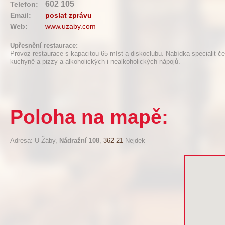
602 105
Telefon:
Email:
poslat zprávu
Web:
www.uzaby.com
Upřesnění restaurace:
Provoz restaurace s kapacitou 65 míst a diskoclubu. Nabídka specialit č
kuchyně a pizzy a alkoholických i nealkoholických nápojů.
Poloha na mapě:
Adresa: U Žáby,
Nádražní 108
,
362 21
Nejdek