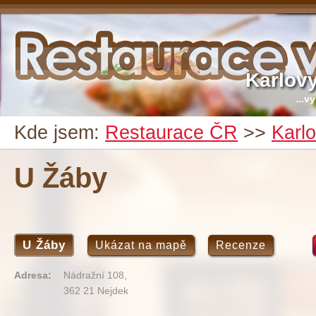
Karlov
...v
Kde jsem:
Restaurace ČR
>>
Karl
U Žáby
U Žáby
Ukázat na mapě
Recenze
Adresa:
Nádražní 108,
362 21 Nejdek