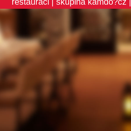
restauraci
| skupina
kamdo?cz