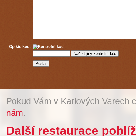
Opište kód:
Pokud Vám v Karlových Varech c
nám
.
Další restaurace poblí