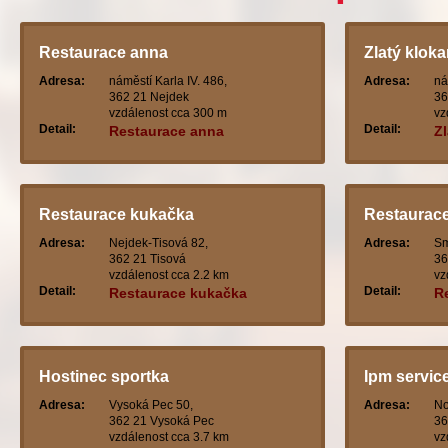
Restaurace anna
Zlatý klok
Adresa:
náměstí Karla IV. 486,
Adresa:
ná
362 21 Nejdek
36
vzdálenost cca 300 m
vz
Detail:
Detail:
Restaurace anna
Zl
Restaurace kukačka
Restaurac
Adresa:
Nejdek-Tisová 82,
Adresa:
Sm
362 21 Tisová
36
vzdálenost cca 2.2 km
vz
Detail:
Detail:
Restaurace kukačka
R
Hostinec sportka
Ipm service
Adresa:
Vysoká Pec 50,
Adresa:
No
362 21 Vysoká Pec
36
vzdálenost cca 3.7 km
vz