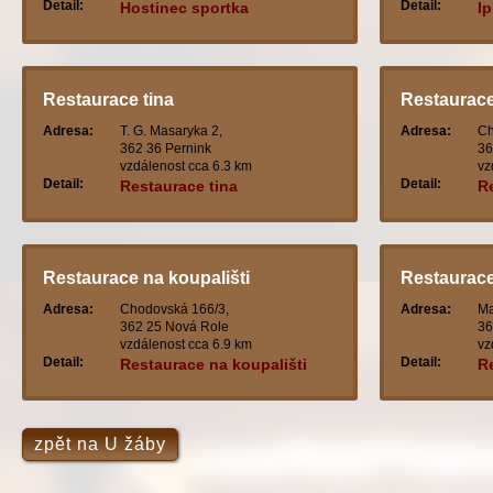
Detail:
Detail:
Hostinec sportka
Ip
Restaurace tina
Restaurace
Adresa:
T. G. Masaryka 2,
Adresa:
Ch
362 36 Pernink
36
vzdálenost cca 6.3 km
vz
Detail:
Detail:
Restaurace tina
R
Restaurace na koupališti
Restaurac
Adresa:
Chodovská 166/3,
Adresa:
Ma
362 25 Nová Role
36
vzdálenost cca 6.9 km
vz
Detail:
Detail:
Restaurace na koupališti
R
zpět na U žáby