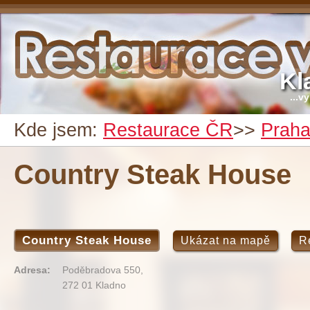
Kl
...v
Kde jsem:
Restaurace ČR
>>
Prah
Country Steak House
Country Steak House
Ukázat na mapě
R
Adresa:
Poděbradova 550,
272 01 Kladno