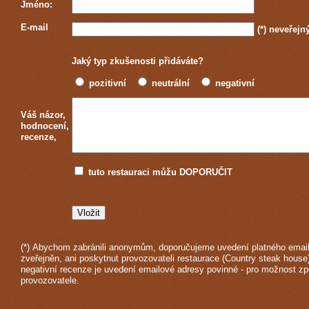
Jméno:
E-mail
(*)
neveřejn
Jaký typ zkušenosti přidáváte?
pozitivní
neutrální
negativní
Váš názor,
hodnocení,
recenze,
tuto restauraci můžu DOPORUČIT
(*) Abychom zabránili anonymům, doporučujeme uvedení platného email
zveřejněn, ani poskytnut provozovateli restaurace (Country steak house
negativní recenze je uvedení emailové adresy povinné - pro možnost z
provozovatele.