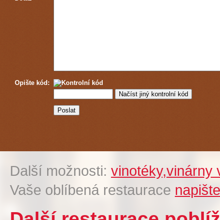
Opište kód:
Další možnosti:
vinotéky,vinárny
Vaše oblíbená restaurace
napišt
Další restaurace poblí