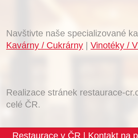
Navštivte naše specializované ka
Kavárny / Cukrárny
|
Vinotéky / V
Realizace stránek restaurace-cr.
celé ČR.
Restaurace v ČR
|
Kontakt na p