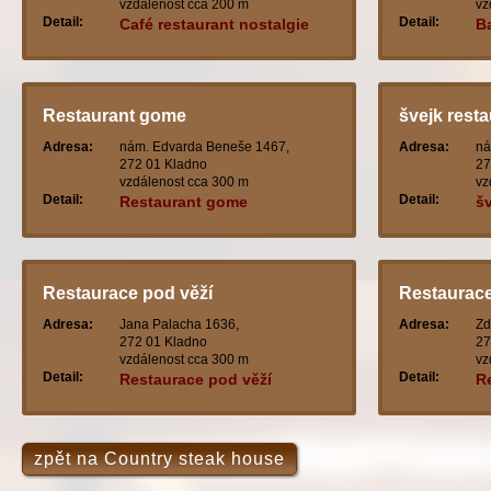
vzdálenost cca 200 m
vz
Detail:
Detail:
Café restaurant nostalgie
Ba
Restaurant gome
švejk resta
Adresa:
nám. Edvarda Beneše 1467,
Adresa:
ná
272 01 Kladno
27
vzdálenost cca 300 m
vz
Detail:
Detail:
Restaurant gome
šv
Restaurace pod věží
Restaurace
Adresa:
Jana Palacha 1636,
Adresa:
Zd
272 01 Kladno
27
vzdálenost cca 300 m
vz
Detail:
Detail:
Restaurace pod věží
R
zpět na Country steak house