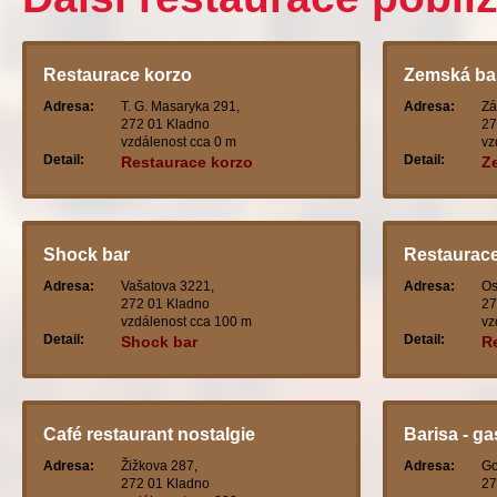
Restaurace korzo
Zemská ba
Adresa:
T. G. Masaryka 291,
Adresa:
Zá
272 01 Kladno
27
vzdálenost cca 0 m
vz
Detail:
Detail:
Restaurace korzo
Z
Shock bar
Restaurace
Adresa:
Vašatova 3221,
Adresa:
Os
272 01 Kladno
27
vzdálenost cca 100 m
vz
Detail:
Detail:
Shock bar
R
Café restaurant nostalgie
Barisa - ga
Adresa:
Žižkova 287,
Adresa:
Go
272 01 Kladno
27