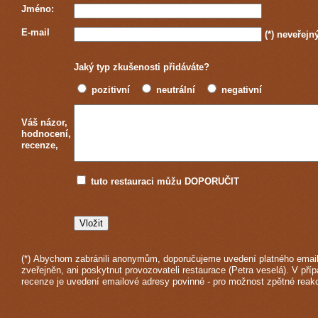
Jméno:
E-mail
(*)
neveřejn
Jaký typ zkušenosti přidáváte?
pozitivní
neutrální
negativní
Váš názor,
hodnocení,
recenze,
tuto restauraci můžu DOPORUČIT
(*) Abychom zabránili anonymům, doporučujeme uvedení platného email
zveřejněn, ani poskytnut provozovateli restaurace (Petra veselá). V pří
recenze je uvedení emailové adresy povinné - pro možnost zpětné reak