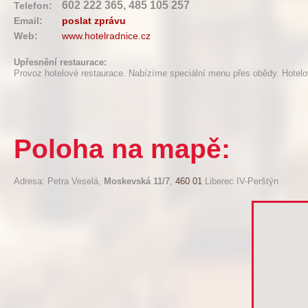
602 222 365, 485 105 257
Telefon:
Email:
poslat zprávu
Web:
www.hotelradnice.cz
Upřesnění restaurace:
Provoz hotelové restaurace. Nabízíme speciální menu přes obědy. Hotelo
Poloha na mapě:
Adresa: Petra Veselá,
Moskevská 11/7
,
460 01
Liberec IV-Perštýn