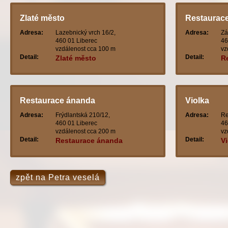
Zlaté město
Restaurace 
Adresa:
Lazebnický vrch 16/2,
Adresa:
Zá
460 01 Liberec
46
vzdálenost cca 100 m
vz
Detail:
Detail:
Zlaté město
Re
v
Restaurace ánanda
Violka
Adresa:
Frýdlantská 210/12,
Adresa:
Re
460 01 Liberec
46
vzdálenost cca 200 m
vz
Detail:
Detail:
Restaurace ánanda
Vi
zpět na Petra veselá