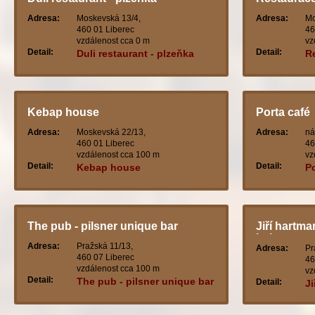
Adresa:
Moskevská 13/4,
Adresa:
Mo
460 01 Liberec
46
vzdálenost cca 0 m
vz
Detail:
Detail:
Duli restaurant - plzeňka
R
Kebap house
Porta café
Adresa:
Moskevská 22/13,
Adresa:
ná
460 01 Liberec
46
vzdálenost cca 100 m
vz
Detail:
Detail:
Kebap house
Po
The pub - pilsner unique bar
Jiří hartma
kohout
Adresa:
Pražská 11/13,
Adresa:
Pr
460 07 Liberec
46
vzdálenost cca 100 m
vz
Detail:
The pub - pilsner unique bar
Detail:
Ji
č