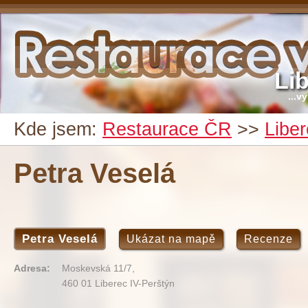
Li
...v
Kde jsem:
Restaurace ČR
>>
Libe
Petra Veselá
Petra Veselá
Ukázat na mapě
Recenze
Adresa:
Moskevská 11/7,
460 01 Liberec IV-Perštýn