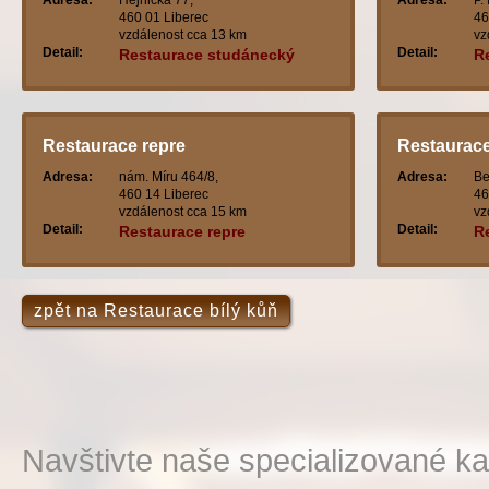
Adresa:
Hejnická 77,
Adresa:
P.
460 01 Liberec
46
vzdálenost cca 13 km
vz
Detail:
Detail:
Restaurace studánecký
R
medvěd
Restaurace repre
Restaurace
Adresa:
nám. Míru 464/8,
Adresa:
Be
460 14 Liberec
46
vzdálenost cca 15 km
vz
Detail:
Detail:
Restaurace repre
R
zpět na Restaurace bílý kůň
Navštivte naše specializované ka