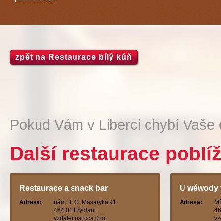
zpět na Restaurace bílý kůň
Pokud Vám v Liberci chybí Vaše 
Další restaurace poblí
Restaurace a snack bar
U wéwody f
Adresa:
nám. T. G. Masaryka 91,
Adresa:
Mí
464 01 Frýdlant
46
vzdálenost cca 0 m
vz