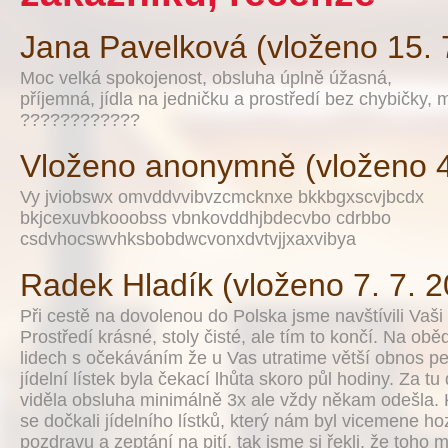
Jana Pavelková (vloženo 15. 
Moc velká spokojenost, obsluha úplně úžasná,
příjemná, jídla na jedničku a prostředí bez chybičky,
????????????
Vloženo anonymně (vloženo 4
Vy jviobswx omvddvvibvzcmcknxe bkkbgxscvjbcdx
bkjcexuvbkooobss vbnkovddhjbdecvbo cdrbbo
csdvhocswvhksbobdwcvonxdvtvjjxaxvibya
Radek Hladík (vloženo 7. 7. 
Při cestě na dovolenou do Polska jsme navštívili Vaši 
Prostředí krásné, stoly čisté, ale tím to končí. Na oběd
lidech s očekáváním že u Vas utratime větší obnos p
jídelní lístek byla čekací lhůta skoro půl hodiny. Za t
viděla obsluha minimálně 3x ale vždy někam odešla.
se dočkali jídelního lístků, který nám byl vicemene ho
pozdravu a zeptání na pití, tak jsme si řekli, že toho 