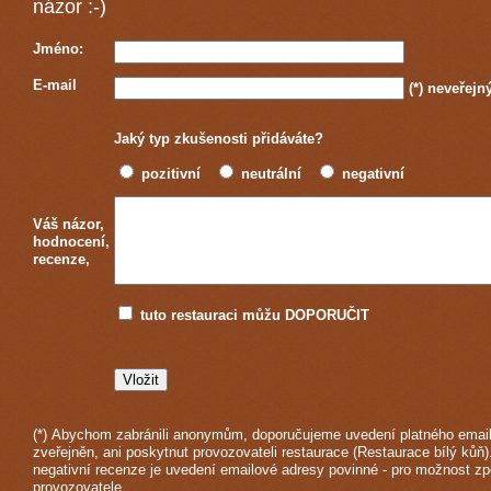
názor :-)
Jméno:
E-mail
(*)
neveřejn
Jaký typ zkušenosti přidáváte?
pozitivní
neutrální
negativní
Váš názor,
hodnocení,
recenze,
tuto restauraci můžu DOPORUČIT
(*) Abychom zabránili anonymům, doporučujeme uvedení platného email
zveřejněn, ani poskytnut provozovateli restaurace (Restaurace bílý kůň)
negativní recenze je uvedení emailové adresy povinné - pro možnost z
provozovatele.