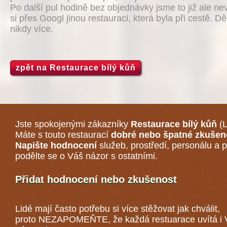
Po další pul hodině bez objednávky jsme to již ale nev
si přes Googl jinou restauraci, která byla při cestě. D
nikdy více.
zpět na Restaurace bílý kůň
Jste spokojenými zákazníky
Restaurace bílý kůň
(L
Máte s touto restaurací
dobré nebo špatné zkušen
Napište hodnocení
služeb, prostředí, personálu a p
podělte se o Váš názor s ostatními.
Přidat hodnocení nebo zkušenost
Lidé mají často potřebu si více stěžovat jak chválit,
proto NEZAPOMEŇTE, že každá
restuarace
uvítá i