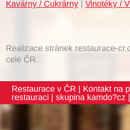
Kavárny / Cukrárny
|
Vinotéky / V
Realizace stránek restaurace-cr.
celé ČR.
Restaurace v ČR
|
Kontakt na p
restauraci
| skupina
kamdo?cz