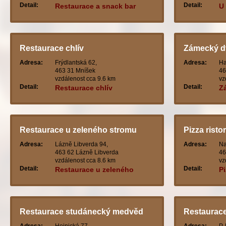
Detail:
Detail:
Restaurace a snack bar
U
Restaurace chlív
Zámecký d
Adresa:
Frýdlantská 62,
Adresa:
Ha
463 31 Mníšek
46
vzdálenost cca 9.6 km
vz
Detail:
Detail:
Restaurace chlív
Z
Restaurace u zeleného stromu
Pizza risto
Adresa:
Lázně Libverda 94,
Adresa:
Na
463 62 Lázně Libverda
46
vzdálenost cca 8.6 km
vz
Detail:
Detail:
Restaurace u zeleného
Pi
stromu
Restaurace studánecký medvěd
Restaurace