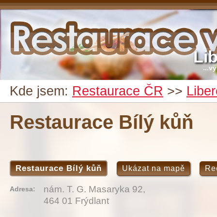
Li
...v
Kde jsem:
Restaurace ČR
>>
Libe
Restaurace Bílý kůň
Restaurace Bílý kůň
Ukázat na mapě
Re
nám. T. G. Masaryka 92,
Adresa:
464 01 Frýdlant