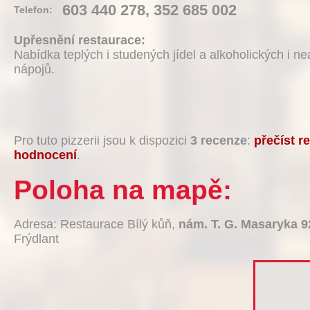
603 440 278, 352 685 002
Telefon:
Upřesnění restaurace:
Nabídka teplých i studených jídel a alkoholických i ne
nápojů.
Pro tuto pizzerii jsou k dispozici
3 recenze
:
přečíst r
hodnocení
.
Poloha na mapě:
Adresa: Restaurace Bílý kůň,
nám. T. G. Masaryka 9
Frýdlant