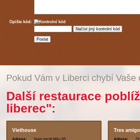
Opište kód:
Pokud Vám v Liberci chybí Vaše 
Další restaurace poblí
liberec":
Viethouse
Tres amig
Adresa:
Nam mesti Míru 85,
Adresa:
Dr