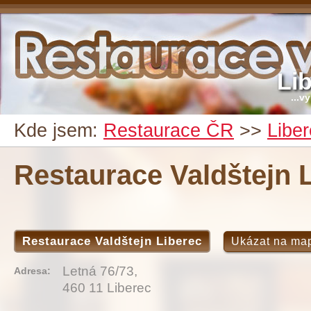
Li
...v
Kde jsem:
Restaurace ČR
>>
Libe
Restaurace Valdštejn 
Restaurace Valdštejn Liberec
Ukázat na ma
Letná 76/73,
Adresa:
460 11 Liberec