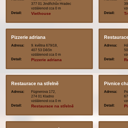
377 01 Jindřichův Hradec
39
vzdálenost cca 0 m
vz
Detail:
Detail:
Viethouse
T
Pizzerie adriana
Restaurace
Adresa:
9. května 679/18,
Adresa:
Há
407 53 Děčín
50
vzdálenost cca 0 m
vz
Detail:
Detail:
Pizzerie adriana
R
Restaurace na střelně
Pivnice ch
Adresa:
Fügnerova 172,
Adresa:
Po
274 01 Kladno
67
vzdálenost cca 0 m
vz
Detail:
Detail:
Restaurace na střelně
P