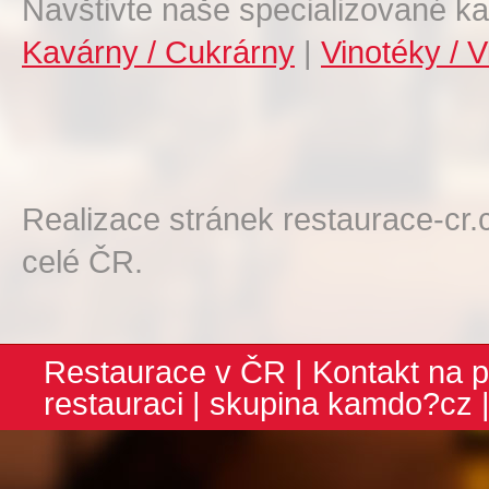
Navštivte naše specializované ka
Kavárny / Cukrárny
|
Vinotéky / V
Realizace stránek restaurace-cr.
celé ČR.
Restaurace v ČR
|
Kontakt na p
restauraci
| skupina
kamdo?cz