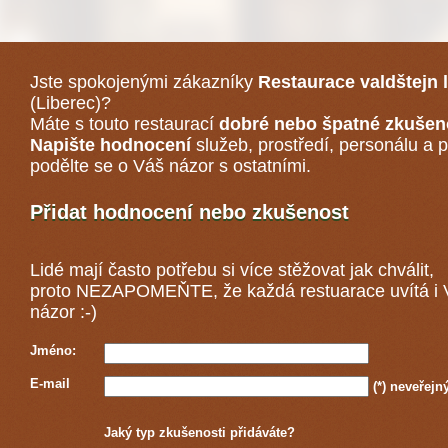
Jste spokojenými zákazníky
Restaurace valdštejn 
(Liberec)
?
Máte s touto restaurací
dobré nebo špatné zkušen
Napište hodnocení
služeb, prostředí, personálu a p
podělte se o Váš názor s ostatními.
Přidat hodnocení nebo zkušenost
Lidé mají často potřebu si více stěžovat jak chválit,
proto NEZAPOMEŇTE, že každá
restuarace
uvítá i
názor :-)
Jméno:
E-mail
(*)
neveřejn
Jaký typ zkušenosti přidáváte?