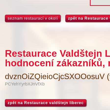
seznam restaurací v okolí
zpět na Restaurace 
Restaurace Valdštejn L
hodnocení zákazníků, 
dvznOiZQieioCjcSXOOosuV (v
PCYehYyrbXJnVfXb
zpět na Restaurace valdštejn liberec