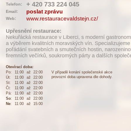
+ 420 733 224 045
Telefon:
poslat zprávu
Email:
www.restauracevaldstejn.cz/
Web:
Upřesnění restaurace:
Nekuřácká restaurace v Liberci, s moderní gastronomií
a výběrem kvalitních moravských vín. Specializujeme
pořádání svatebních a smutečních hostin, narozenino
firemních večírků, soukromých párty a dalších společ
Otevírací doba:
Po:
11:00
až
22:00
V případě konání společenské akce
provozní doba upravena dle dohody.
Út:
11:00
až
22:00
St:
11:00
až
22:00
Čt:
11:00
až
22:00
Pá:
11:00
až
22:00
So
:
11:00
až
22:00
Ne
:
11:00
až
15:00