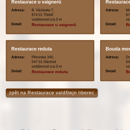
Restaurace u vaignerů
Restaurace
Adresa:
B. Václavka 7,
Adresa:
Mo
674 01 Třebíč
67
vzdálenost cca 0 m
vz
Detail:
Detail:
Restaurace u vaignerů
R
j
Restaurace reduta
Bouda mor
Adresa:
Plhovska 340,
Adresa:
Do
547 01 Náchod
54
vzdálenost cca 0 m
vz
Detail:
Detail:
Restaurace reduta
B
zpět na Restaurace valdštejn liberec