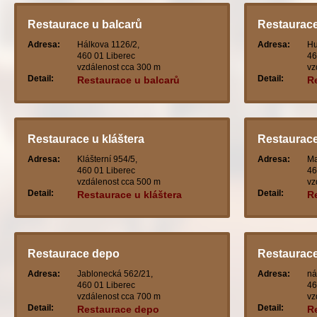
Restaurace u balcarů
Restaurace
Adresa:
Hálkova 1126/2,
Adresa:
Hu
460 01 Liberec
46
vzdálenost cca 300 m
vz
Detail:
Detail:
Restaurace u balcarů
R
Restaurace u kláštera
Restaurace
Adresa:
Klášterní 954/5,
Adresa:
Ma
460 01 Liberec
46
vzdálenost cca 500 m
vz
Detail:
Detail:
Restaurace u kláštera
Re
Restaurace depo
Restaurac
Adresa:
Jablonecká 562/21,
Adresa:
ná
460 01 Liberec
46
vzdálenost cca 700 m
vz
Detail:
Detail:
Restaurace depo
R