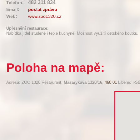
482 311 834
Telefon:
Email:
poslat zprávu
Web:
www.zoo1320.cz
Upřesnění restaurace:
Nabídka jídel studené i teplé kuchyně. Možnost využití dětského koutku.
Poloha na mapě:
Adresa: ZOO 1320 Restaurant,
Masarykova 1320/16
,
460 01
Liberec I-St