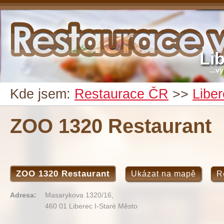
Li
...v
Kde jsem:
Restaurace ČR
>>
Libe
ZOO 1320 Restaurant
ZOO 1320 Restaurant
Ukázat na mapě
R
Adresa:
Masarykova 1320/16,
460 01 Liberec I-Staré Město