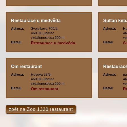
Restaurace u medvěda
Sultan ke
Adresa:
Svojsíkova 705/1,
Adresa:
Hu
460 01 Liberec
46
vzdálenost cca 600 m
vz
Detail:
Detail:
Restaurace u medvěda
S
Om restaurant
Restaurac
Adresa:
Husova 23/9,
Adresa:
ná
460 01 Liberec
46
vzdálenost cca 600 m
vz
Detail:
Detail:
Om restaurant
R
zpět na Zoo 1320 restaurant