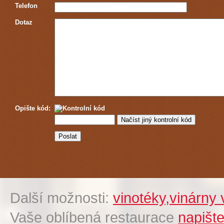
Telefon
Dotaz
Opište kód:
Další možnosti:
vinotéky,vinárny
Vaše oblíbená restaurace
napišt