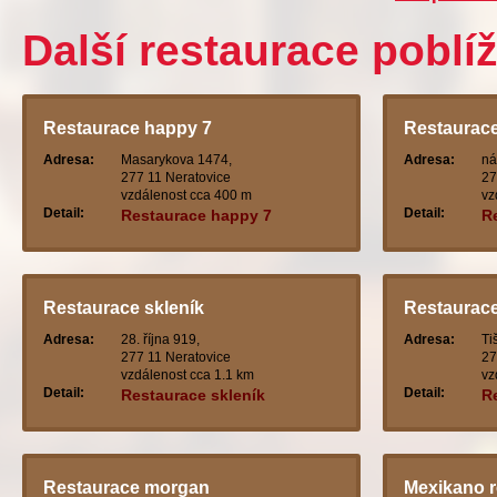
Další restaurace poblíž
Restaurace happy 7
Restaurace 
Adresa:
Masarykova 1474,
Adresa:
ná
277 11 Neratovice
27
vzdálenost cca 400 m
vz
Detail:
Detail:
Restaurace happy 7
Re
Restaurace skleník
Restaurace
Adresa:
28. října 919,
Adresa:
Ti
277 11 Neratovice
27
vzdálenost cca 1.1 km
vz
Detail:
Detail:
Restaurace skleník
R
Restaurace morgan
Mexikano r