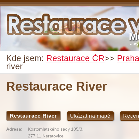
M
...v
Kde jsem:
Restaurace ČR
>>
Prah
river
Restaurace River
Restaurace River
Ukázat na mapě
Recen
Adresa:
Kostomlatského sady 105/3,
277 11 Neratovice