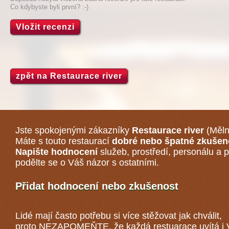
Co kdybyste byli první? :-)
Vložit recenzi
zpět na Restaurace river
Jste spokojenými zákazníky
Restaurace river
(Měln
Máte s touto restaurací
dobré nebo špatné zkušen
Napište hodnocení
služeb, prostředí, personálu a p
podělte se o Váš názor s ostatními.
Přidat hodnocení nebo zkušenost
Lidé mají často potřebu si více stěžovat jak chválit,
proto NEZAPOMEŇTE, že každá
restuarace
uvítá i