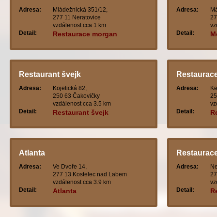
Adresa:
Mládežnická 351/12,
Adresa:
Má
277 11 Neratovice
27
vzdálenost cca 1 km
vz
Detail:
Detail:
Restaurace morgan
M
Restaurant švejk
Restaurace
Adresa:
Kojetická 82,
Adresa:
Ke
250 63 Čakovičky
25
vzdálenost cca 3.5 km
vz
Detail:
Detail:
Restaurant švejk
R
Atlanta
Restaurace
Adresa:
Ve Dvoře 14,
Adresa:
Ne
277 13 Kostelec nad Labem
27
vzdálenost cca 3.9 km
vz
Detail:
Detail:
Atlanta
R