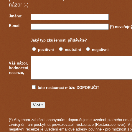
názor :-)
Jméno:
E-mail
(*)
neveřejn
Jaký typ zkušenosti přidáváte?
pozitivní
neutrální
negativní
Váš názor,
hodnocení,
recenze,
tuto restauraci můžu DOPORUČIT
(*) Abychom zabránili anonymům, doporučujeme uvedení platného email
zveřejněn, ani poskytnut provozovateli restaurace (Restaurace river). V 
negativní recenze je uvedení emailové adresy povinné - pro možnost z