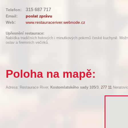
315 687 717
Telefon:
Email:
poslat zprávu
Web:
www.restauraceriver.webnode.cz
Upřesnění restaurace:
Nabídka tradičních hotových i minutkových pokrmů české kuchyně. Možno
oslav a firemních večírků.
Poloha na mapě:
Adresa: Restaurace River,
Kostomlatského sady 105/3
,
277 11
Neratovi