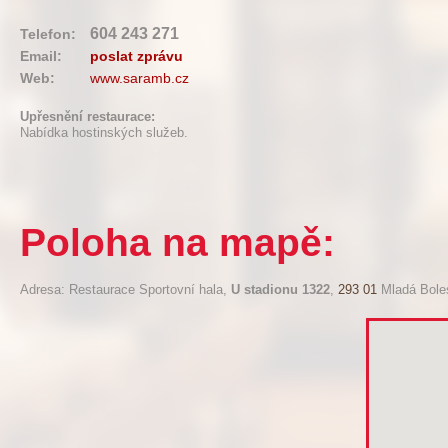
604 243 271
Telefon:
Email:
poslat zprávu
Web:
www.saramb.cz
Upřesnění restaurace:
Nabídka hostinských služeb.
Poloha na mapě:
Adresa: Restaurace Sportovní hala,
U stadionu 1322
,
293 01
Mladá Boles