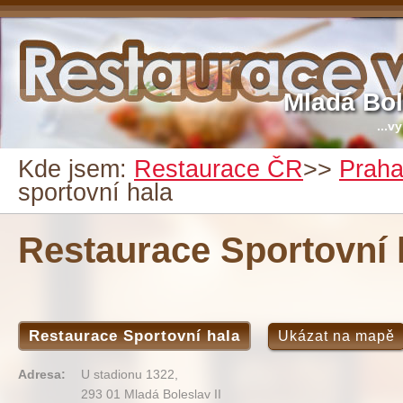
Mladá Bol
...v
Kde jsem:
Restaurace ČR
>>
Prah
sportovní hala
Restaurace Sportovní 
Restaurace Sportovní hala
Ukázat na mapě
Adresa:
U stadionu 1322,
293 01 Mladá Boleslav II