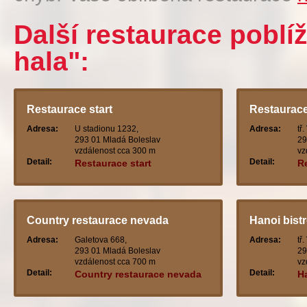
Další restaurace poblí
hala":
Restaurace start
Restaurace
Adresa:
U stadionu 1232,
Adresa:
tř
293 01 Mladá Boleslav
29
vzdálenost cca 300 m
vz
Detail:
Detail:
Restaurace start
R
Country restaurace nevada
Hanoi bist
Adresa:
Galetova 668,
Adresa:
tř
293 01 Mladá Boleslav
29
vzdálenost cca 700 m
vz
Detail:
Detail:
Country restaurace nevada
Ha