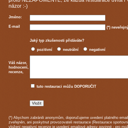
proto NEZAPOMEŇTE, že každá
restuarace
uvítá i
názor :-)
Jméno:
E-mail
(*)
neveřejn
Jaký typ zkušenosti přidáváte?
pozitivní
neutrální
negativní
Váš názor,
hodnocení,
recenze,
tuto restauraci můžu DOPORUČIT
(*) Abychom zabránili anonymům, doporučujeme uvedení platného email
zveřejněn, ani poskytnut provozovateli restaurace (Restaurace sportovní
vložení negativní recenze je uvedení emailové adresy povinné - pro mo