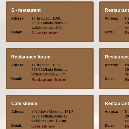
S - restaurant
Restaurant
Adresa:
17. listopadu 1199,
Adresa:
Na
293 01 Mladá Boleslav
29
vzdálenost cca 800 m
vz
Detail:
Detail:
S - restaurant
R
Restaurace forum
Restaurace
Adresa:
17. listopadu 1296,
Adresa:
Bl
293 01 Mladá Boleslav
29
vzdálenost cca 900 m
vz
Detail:
Detail:
Restaurace forum
Re
Cafe slunce
Restaurant
Adresa:
tř. Václava Klementa 131/8,
Adresa:
Du
293 01 Mladá Boleslav
29
vzdálenost cca 1.4 km
vz
Detail:
Detail:
Cafe slunce
R