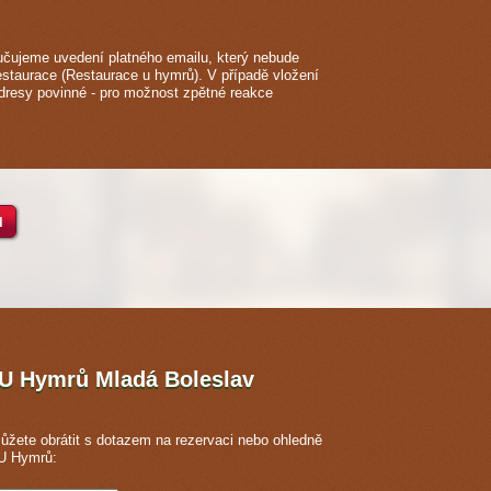
čujeme uvedení platného emailu, který nebude
restaurace (Restaurace u hymrů). V případě vložení
adresy povinné - pro možnost zpětné reakce
ů
e U Hymrů
Mladá Boleslav
ůžete obrátit s dotazem na rezervaci nebo ohledně
 U Hymrů: