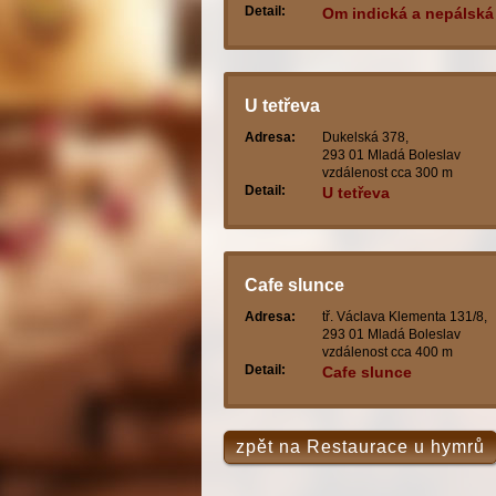
Detail:
Om indická a nepálská
restaurace
U tetřeva
Adresa:
Dukelská 378,
293 01 Mladá Boleslav
vzdálenost cca 300 m
Detail:
U tetřeva
Cafe slunce
Adresa:
tř. Václava Klementa 131/8,
293 01 Mladá Boleslav
vzdálenost cca 400 m
Detail:
Cafe slunce
zpět na Restaurace u hymrů