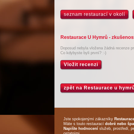
seznam restaurací v okolí
Restaurace U Hymrů - zkušenost
Doposud nebyla vložena žádná recenze pro
Co kdybyste byli první? :-)
Vložit recenzi
zpět na Restaurace u hymr
Jste spokojenými zákazníky
Restaurac
Máte s touto restaurací
dobré nebo špa
Napište hodnocení
služeb, prostředí, p
ostatními.