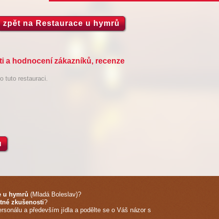
zpět na Restaurace u hymrů
i a hodnocení zákazníků, recenze
 tuto restauraci.
ů
e u hymrů
(Mladá Boleslav)
?
tné zkušenosti
?
ersonálu a především jídla a podělte se o Váš názor s