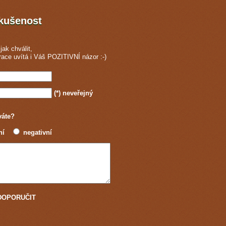
zkušenost
jak chválit,
race
uvítá i Váš POZITIVNÍ názor :-)
(*)
neveřejný
váte?
ní
negativní
u DOPORUČIT