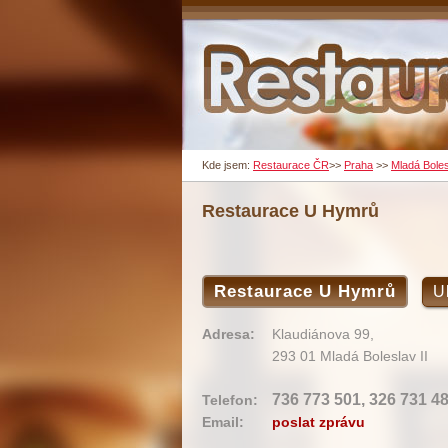
Kde jsem:
Restaurace ČR
>>
Praha
>>
Mladá Bole
Restaurace U Hymrů
Restaurace U Hymrů
U
Adresa:
Klaudiánova 99,
293 01 Mladá Boleslav II
736 773 501, 326 731 4
Telefon:
Email:
poslat zprávu