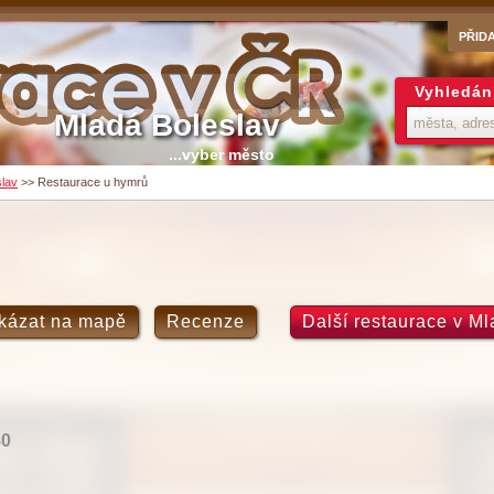
PŘID
Vyhledán
Mladá Boleslav
...vyber město
slav
>>
Restaurace u hymrů
kázat na mapě
Recenze
Další restaurace v Ml
80