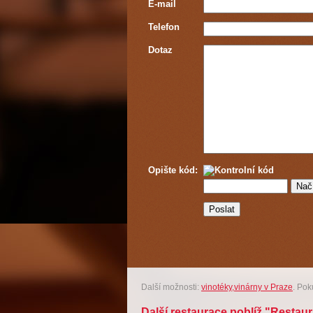
E-mail
Telefon
Dotaz
Opište kód:
Další možnosti:
vinotéky,vinárny v Praze
. Pok
Další restaurace poblíž "Restau