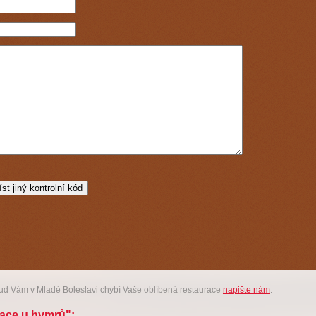
ud Vám v Mladé Boleslavi chybí Vaše oblíbená restaurace
napište nám
.
race u hymrů":