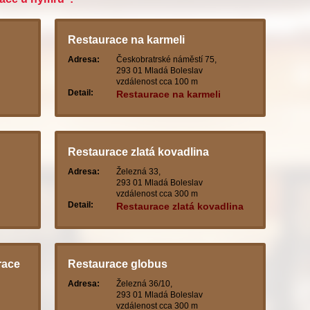
Restaurace na karmeli
Adresa:
Českobratrské náměstí 75,
293 01 Mladá Boleslav
vzdálenost cca 100 m
Detail:
Restaurace na karmeli
Restaurace zlatá kovadlina
Adresa:
Železná 33,
293 01 Mladá Boleslav
vzdálenost cca 300 m
Detail:
Restaurace zlatá kovadlina
race
Restaurace globus
Adresa:
Železná 36/10,
293 01 Mladá Boleslav
vzdálenost cca 300 m