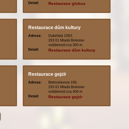
Detail:
Restaurace globus
Restaurace dům kultury
Adresa:
Dukelská 1093,
293 01 Mladá Boleslav
vzdálenost cca 300 m
Detail:
Restaurace dům kultury
Restaurace gejzír
Adresa:
Blahoslavova 180,
293 01 Mladá Boleslav
vzdálenost cca 400 m
Detail:
Restaurace gejzír