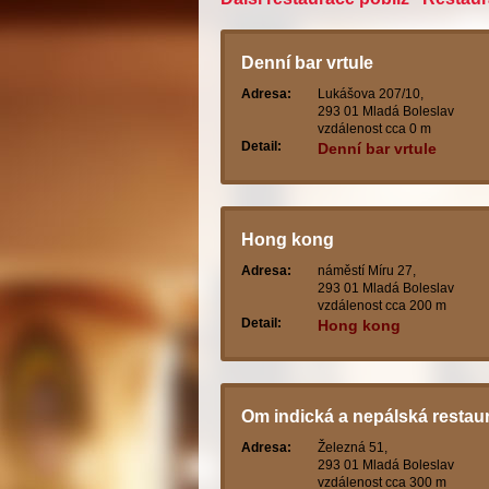
Denní bar vrtule
Adresa:
Lukášova 207/10,
293 01 Mladá Boleslav
vzdálenost cca 0 m
Detail:
Denní bar vrtule
Hong kong
Adresa:
náměstí Míru 27,
293 01 Mladá Boleslav
vzdálenost cca 200 m
Detail:
Hong kong
Om indická a nepálská restau
Adresa:
Železná 51,
293 01 Mladá Boleslav
vzdálenost cca 300 m