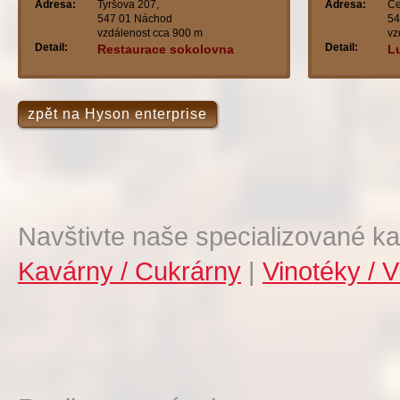
Adresa:
Tyršova 207,
Adresa:
Če
547 01 Náchod
54
vzdálenost cca 900 m
vz
Detail:
Detail:
Restaurace sokolovna
L
zpět na Hyson enterprise
Navštivte naše specializované ka
Kavárny / Cukrárny
|
Vinotéky / V