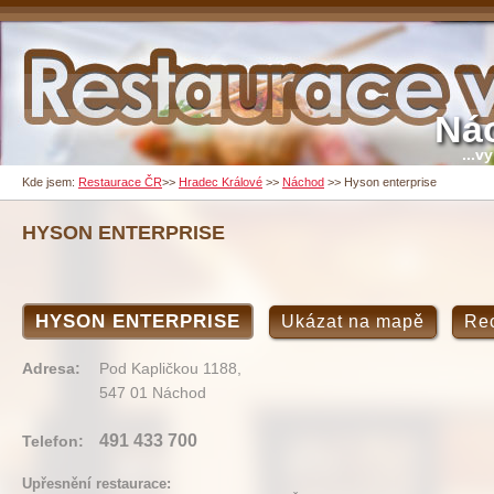
Ná
...v
Kde jsem:
Restaurace ČR
>>
Hradec Králové
>>
Náchod
>>
Hyson enterprise
HYSON ENTERPRISE
HYSON ENTERPRISE
Ukázat na mapě
Re
Adresa:
Pod Kapličkou 1188,
547 01 Náchod
491 433 700
Telefon:
Upřesnění restaurace: