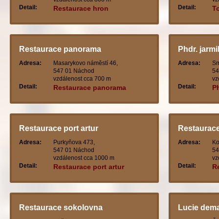
Detail:
Detail:
Restaurace hron
T
Restaurace panorama
Phdr. jarmi
Adresa:
Masarykovo náměstí 46,
Adresa:
Sm
547 01 Náchod
54
vzdálenost cca 700 m
vz
Detail:
Detail:
Restaurace panorama
Ph
Restaurace port artur
Restaurace
Adresa:
Purkyňova 473,
Adresa:
Ko
547 01 Náchod
54
vzdálenost cca 1000 m
vz
Detail:
Detail:
Restaurace port artur
R
Restaurace sokolovna
Lucie dema