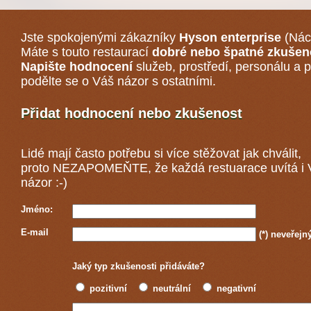
Jste spokojenými zákazníky
Hyson enterprise
(Nác
Máte s touto restaurací
dobré nebo špatné zkušen
Napište hodnocení
služeb, prostředí, personálu a p
podělte se o Váš názor s ostatními.
Přidat hodnocení nebo zkušenost
Lidé mají často potřebu si více stěžovat jak chválit,
proto NEZAPOMEŇTE, že každá
restuarace
uvítá i
názor :-)
Jméno:
E-mail
(*)
neveřejn
Jaký typ zkušenosti přidáváte?
pozitivní
neutrální
negativní