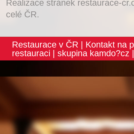
Realizace stránek restaurace-cr.
celé ČR.
Restaurace v ČR
|
Kontakt na p
restauraci
| skupina
kamdo?cz