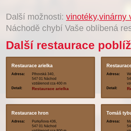
Další možnosti:
vinotéky,vinárny 
Náchodě chybí Vaše oblíbená re
Další restaurace poblí
Restaurace arielka
Restaurace
Adresa:
Plhovská 340,
Adresa:
We
547 01 Náchod
54
vzdálenost cca 400 m
vz
Detail:
Detail:
Restaurace arielka
R
Restaurace hron
Tomáš tyb
Adresa:
Purkyňova 436,
Adresa:
Ma
547 01 Náchod
54
vzdálenost cca 800 m
vz