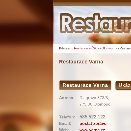
Kde jsem:
Restaurace ČR
>>
Olomouc
>>
Restaur
Restaurace Varna
Restaurace Varna
Ukáz
Adresa:
Riegrova 373/6,
779 00 Olomouc
585 522 122
Telefon:
Email:
poslat zprávu
Web:
www.varna.cz