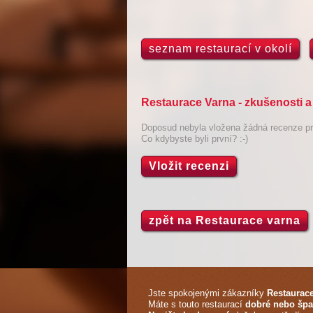
seznam restaurací v okolí
Restaurace Varna - zkušenosti 
Doposud nebyla vložena žádná recenze pro
Co kdybyste byli první? :-)
Vložit recenzi
zpět na Restaurace varna
Jste spokojenými zákazníky
Restaurac
Máte s touto restaurací
dobré nebo špa