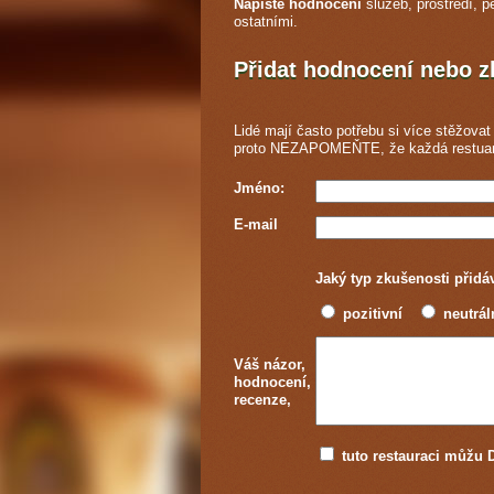
Napište hodnocení
služeb, prostředí, p
ostatními.
Přidat hodnocení nebo 
Lidé mají často potřebu si více stěžovat 
proto NEZAPOMEŇTE, že každá
restua
Jméno:
E-mail
Jaký typ zkušenosti přidá
pozitivní
neutrál
Váš názor,
hodnocení,
recenze,
tuto restauraci můž