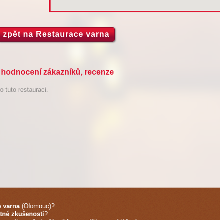
zpět na Restaurace varna
a hodnocení zákazníků, recenze
 tuto restauraci.
e varna
(Olomouc)
?
tné zkušenosti
?