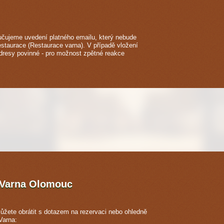
čujeme uvedení platného emailu, který nebude
estaurace (Restaurace varna). V případě vložení
adresy povinné - pro možnost zpětné reakce
 Varna
Olomouc
ůžete obrátit s dotazem na rezervaci nebo ohledně
Varna: