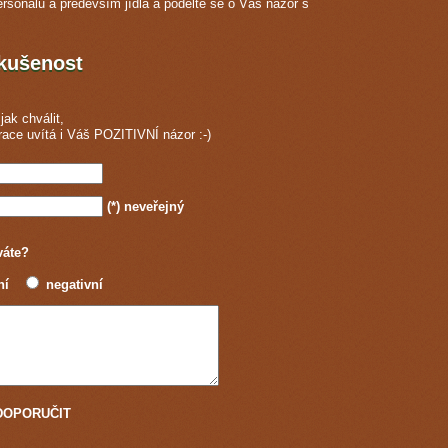
ersonálu a především jídla a podělte se o Váš názor s
zkušenost
jak chválit,
race
uvítá i Váš POZITIVNÍ názor :-)
(*)
neveřejný
váte?
ní
negativní
u DOPORUČIT