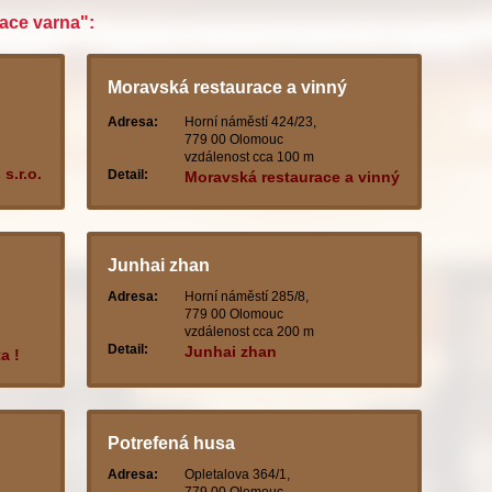
race varna":
Moravská restaurace a vinný
restaurant
Adresa:
Horní náměstí 424/23,
779 00 Olomouc
vzdálenost cca 100 m
s.r.o.
Detail:
Moravská restaurace a vinný
restaurant
Junhai zhan
Adresa:
Horní náměstí 285/8,
779 00 Olomouc
vzdálenost cca 200 m
Detail:
Junhai zhan
a !
ic
Potrefená husa
Adresa:
Opletalova 364/1,