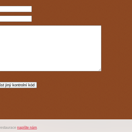
restaurace
napište nám
.