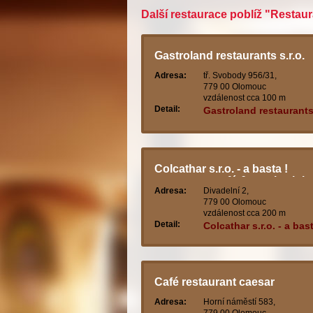
Další restaurace poblíž "Restau
Gastroland restaurants s.r.o.
Adresa:
tř. Svobody 956/31,
779 00 Olomouc
vzdálenost cca 100 m
Detail:
Gastroland restaurants 
Colcathar s.r.o. - a basta !
restaurant, café & music club
Adresa:
Divadelní 2,
779 00 Olomouc
vzdálenost cca 200 m
Detail:
Colcathar s.r.o. - a bast
restaurant, café & mus
club
Café restaurant caesar
Adresa:
Horní náměstí 583,