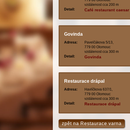
779 00 Olomouc
vzdálenost cca 200 m
Detail:
Café restaurant caesar
Govinda
Adresa:
Pavelčákova 5/13,
779 00 Olomouc
vzdálenost cca 300 m
Detail:
Govinda
Restaurace drápal
Adresa:
Havlíčkova 637/1,
779 00 Olomouc
vzdálenost cca 300 m
Detail:
Restaurace drápal
zpět na Restaurace varna