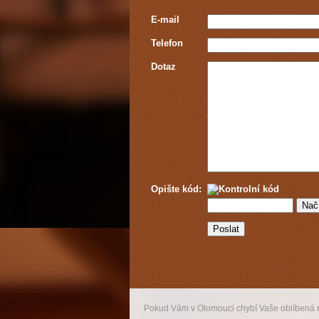
E-mail
Telefon
Dotaz
Opište kód:
Pokud Vám v Olomouci chybí Vaše oblíbená 