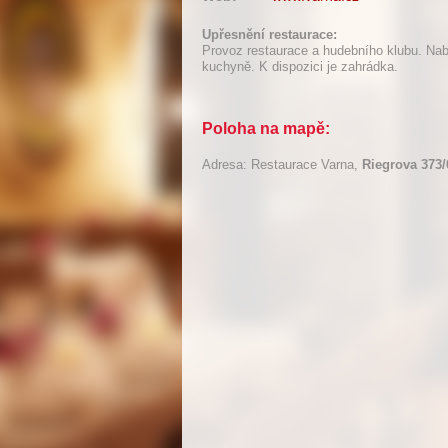
Upřesnění restaurace:
Provoz restaurace a hudebního klubu. Nabí
kuchyně. K dispozici je zahrádka.
Poloha na mapě:
Adresa: Restaurace Varna,
Riegrova 373/