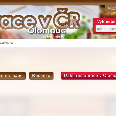
PŘID
Vyhledán
Olomouc
...vyber město
ace varna
at na mapě
Recenze
Další restaurace v Olom