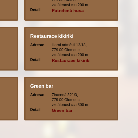
779 00 Olomouc
vzdálenost cca 200 m
Detail:
Potrefená husa
Restaurace kikiriki
Adresa:
Horní náměstí 13/18,
779 00 Olomouc
vzdálenost cca 200 m
Detail:
Restaurace kikiriki
Green bar
Adresa:
Ztracená 321/3,
779 00 Olomouc
vzdálenost cca 300 m
Detail:
Green bar